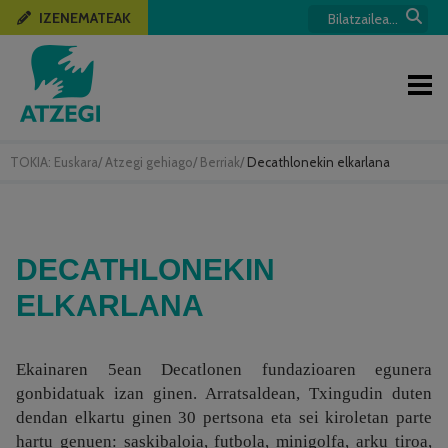
IZENEMATEAK
TOKIA:
Euskara
/
Atzegi gehiago
/
Berriak
/
Decathlonekin elkarlana
DECATHLONEKIN
ELKARLANA
Ekainaren 5ean Decatlonen fundazioaren egunera
gonbidatuak izan ginen. Arratsaldean, Txingudin duten
dendan elkartu ginen 30 pertsona eta sei kiroletan parte
hartu genuen: saskibaloia, futbola, minigolfa, arku tiroa,