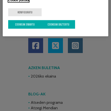
Cookie politika
KONFIGURATU
COOKIEAK ONARTU
COOKIEAK BAZTERTU
SARE SOZIALAK
AZKEN BULETINA
2026ko ekaina
BLOG-AK
Atseden programa
Atzegi Mendian