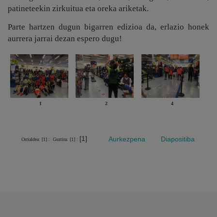
patineteekin zirkuitua eta oreka ariketak.
Parte hartzen dugun bigarren edizioa da, erlazio honek
aurrera jarrai dezan espero dugu!
1
2
4
[1]
Aurkezpena
Diapositiba
Orrialdea: [1] :
Guztira: [1] :