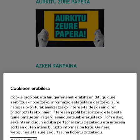
AURKITU ZURE PAPERA
AZKEN KANPAINA
Cookieen erabilera
Cookie propioak eta hirugarrenenak erabiltzen ditugu gure
zerbitzuak hobetzeko, informazio estatistikoa osatzeko, zure
nabigazio-ohiturak analizatzeko, interes-taldeak zein diren
ondorioztatzeko, haien interesen profil bat sortzeko eta beste
gune batzuetan iragarki esanguratsuak erakusteko. Horri esker,
eskaintzen dugun edukia pertsonalizatu dezakegu eta interesa
sortzen duten atalei buruzko informazioa lortu. Gainera,
webgunea eta zure segurtasuna hobetu ditzakegu.