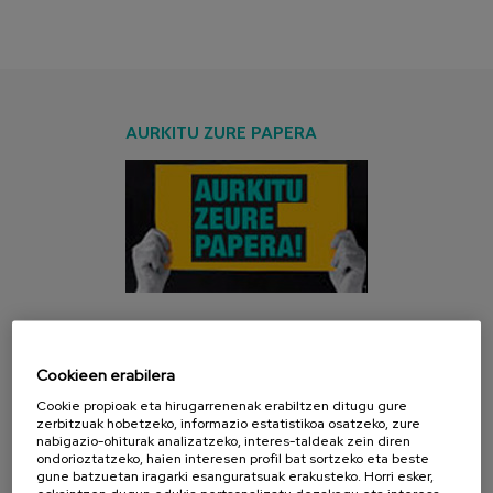
AURKITU ZURE PAPERA
AZKEN KANPAINA
Cookieen erabilera
Cookie propioak eta hirugarrenenak erabiltzen ditugu gure
zerbitzuak hobetzeko, informazio estatistikoa osatzeko, zure
nabigazio-ohiturak analizatzeko, interes-taldeak zein diren
ondorioztatzeko, haien interesen profil bat sortzeko eta beste
gune batzuetan iragarki esanguratsuak erakusteko. Horri esker,