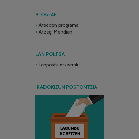
BLOG-AK
Atseden programa
Atzegi Mendian
LAN POLTSA
Lanpostu eskaerak
IRADOKIZUN POSTONTZIA