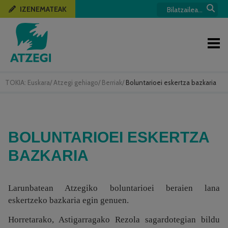
IZENEMATEAK
TOKIA:
Euskara
/
Atzegi gehiago
/
Berriak
/
Boluntarioei eskertza bazkaria
BOLUNTARIOEI ESKERTZA
BAZKARIA
Larunbatean Atzegiko boluntarioei beraien lana
eskertzeko bazkaria egin genuen.
Horretarako, Astigarragako Rezola sagardotegian bildu