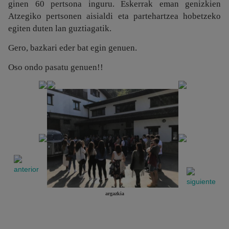
ginen 60 pertsona inguru. Eskerrak eman genizkien
Atzegiko pertsonen aisialdi eta partehartzea hobetzeko
egiten duten lan guztiagatik.
Gero, bazkari eder bat egin genuen.
Oso ondo pasatu genuen!!
argazkia