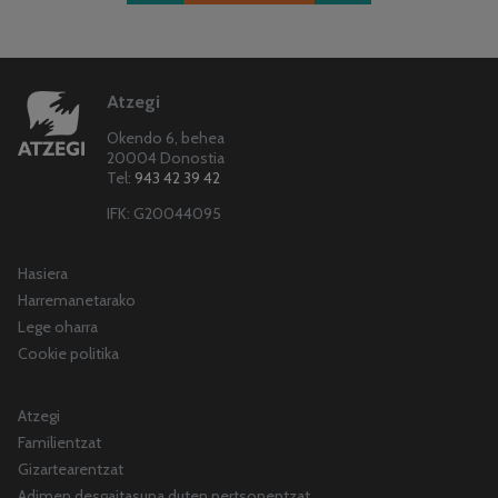
Atzegi
Okendo 6, behea
20004 Donostia
Tel:
943 42 39 42
IFK: G20044095
Hasiera
Harremanetarako
Lege oharra
Cookie politika
Atzegi
Familientzat
Gizartearentzat
Adimen desgaitasuna duten pertsonentzat