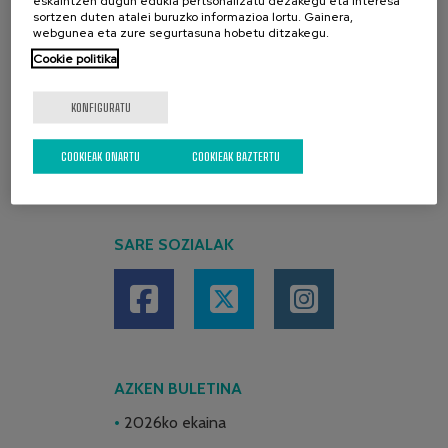
eskaintzen dugun edukia pertsonalizatu dezakegu eta interesa
sortzen duten atalei buruzko informazioa lortu. Gainera,
webgunea eta zure segurtasuna hobetu ditzakegu.
Cookie politika
KONFIGURATU
COOKIEAK ONARTU
COOKIEAK BAZTERTU
SARE SOZIALAK
AZKEN BULETINA
2026ko ekaina