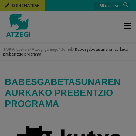
IZENEMATEAK
TOKIA:
Euskara
/
Atzegi gehiago
/
Berriak
/
Babesgabetasunaren aurkako
prebentzio programa
BABESGABETASUNAREN
AURKAKO PREBENTZIO
PROGRAMA