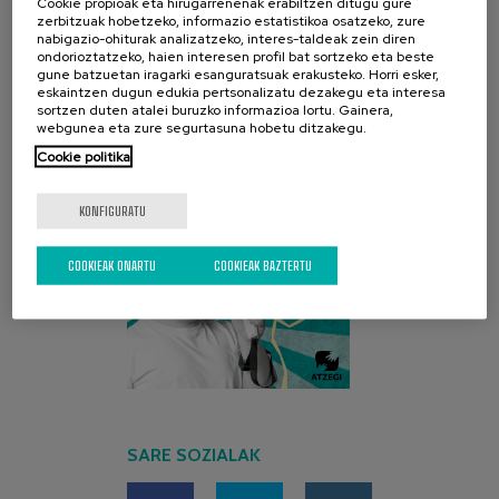
Cookie propioak eta hirugarrenenak erabiltzen ditugu gure
zerbitzuak hobetzeko, informazio estatistikoa osatzeko, zure
nabigazio-ohiturak analizatzeko, interes-taldeak zein diren
AZKEN KANPAINA
ondorioztatzeko, haien interesen profil bat sortzeko eta beste
gune batzuetan iragarki esanguratsuak erakusteko. Horri esker,
eskaintzen dugun edukia pertsonalizatu dezakegu eta interesa
sortzen duten atalei buruzko informazioa lortu. Gainera,
webgunea eta zure segurtasuna hobetu ditzakegu.
Cookie politika
KONFIGURATU
COOKIEAK ONARTU
COOKIEAK BAZTERTU
SARE SOZIALAK