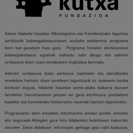
Azken hilabete hauetan Elkartegintza eta Familientzako laguntza
zerbitzutik babesgabetasunaren aurkako prebentzio programa
berri bat garatzen hasi gara. Programa honekin etorkizunean
babesgabetasun egoerak saihestu nahi ditugu eta adimen
urritasuna duen zuen senidearen ongizatea bermatu.
Adimen urritasuna duen pertsona zaintzeko eta atenditzeko
erreleboa hartuko duen senideen laguntzarik ez izatearen kezka
kontuan dugula, hilabete hauetan seme-alaba bakarra duzuen
familiekin harremanetan jartzen ari gara etorkizuna prestatzen
hasteko eta horretarako beharrezko neurriak hartzen laguntzeko.
Programaren berri emateko informazioa postaz jasoko zenuten
eta seguraski Atzegiko gure hiru hilabeteko buletinean irakurriko
zenuten. Dena delakoan, informazio gehiago jaso nahi baduzue,