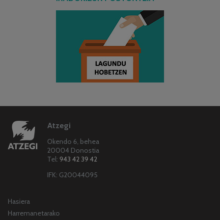
Atzegi
Okendo 6, behea
20004 Donostia
Tel:
943 42 39 42
IFK: G20044095
Hasiera
Harremanetarako