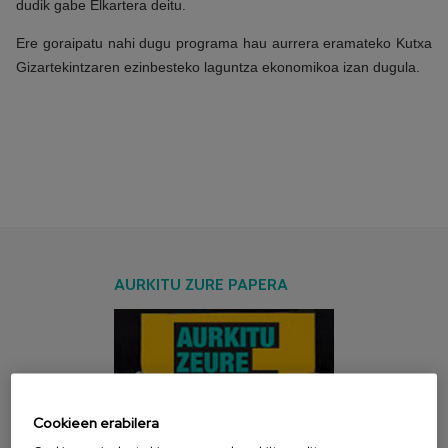
dudik gabe Elkartera deitu.
Ere goraipatu nahi dugu programa hau aurrera eramateko Kutxa
Gizartekintzaren ezinbesteko laguntza ekonomikoa izan dugula.
AURKITU ZURE PAPERA
Cookieen erabilera