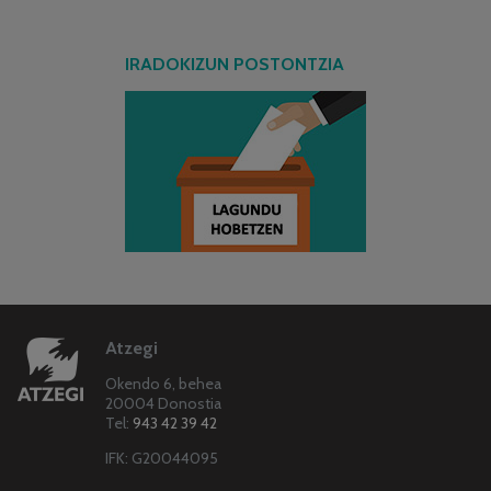
IRADOKIZUN POSTONTZIA
Atzegi
Okendo 6, behea
20004 Donostia
Tel:
943 42 39 42
IFK: G20044095