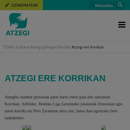
IZENEMATEAK
TOKIA:
Euskara
/
Atzegi gehiago
/
Berriak
/
Atzegi ere Korrikan
ATZEGI ERE KORRIKAN
Atzegiko hainbat pertsonak parte hartu zuten pasa den ostiralean
Korrikan. Adibidez, Realeko Liga Genuineko jokalariek Donostian egin
zuten korrika eta Peio Zarautzen atera zen, Santa Ana egoitzako bere
lankideekin.