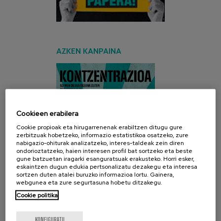
AZKEN KANPAINA
Cookieen erabilera
Cookie propioak eta hirugarrenenak erabiltzen ditugu gure
zerbitzuak hobetzeko, informazio estatistikoa osatzeko, zure
nabigazio-ohiturak analizatzeko, interes-taldeak zein diren
ondorioztatzeko, haien interesen profil bat sortzeko eta beste
gune batzuetan iragarki esanguratsuak erakusteko. Horri esker,
eskaintzen dugun edukia pertsonalizatu dezakegu eta interesa
sortzen duten atalei buruzko informazioa lortu. Gainera,
webgunea eta zure segurtasuna hobetu ditzakegu.
Cookie politika
KONFIGURATU