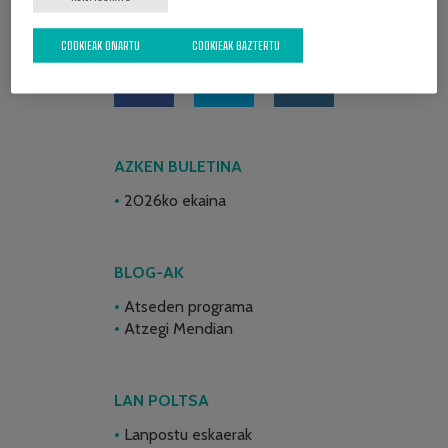
SARE SOZIALAK
COOKIEAK ONARTU
COOKIEAK BAZTERTU
AZKEN BULETINA
2026ko ekaina
BLOG-AK
Atseden programa
Atzegi Mendian
LAN POLTSA
Lanpostu eskaerak