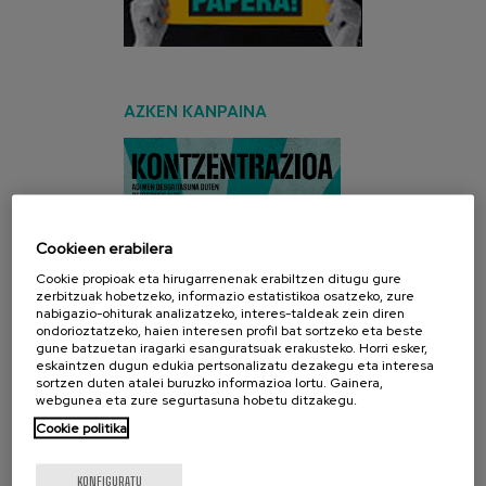
AZKEN KANPAINA
Cookieen erabilera
Cookie propioak eta hirugarrenenak erabiltzen ditugu gure
zerbitzuak hobetzeko, informazio estatistikoa osatzeko, zure
nabigazio-ohiturak analizatzeko, interes-taldeak zein diren
ondorioztatzeko, haien interesen profil bat sortzeko eta beste
gune batzuetan iragarki esanguratsuak erakusteko. Horri esker,
eskaintzen dugun edukia pertsonalizatu dezakegu eta interesa
sortzen duten atalei buruzko informazioa lortu. Gainera,
webgunea eta zure segurtasuna hobetu ditzakegu.
Cookie politika
KONFIGURATU