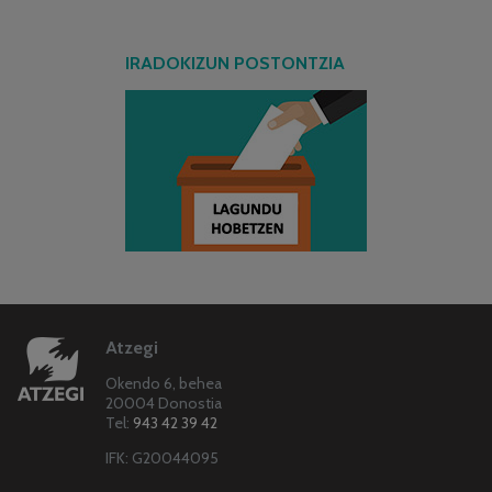
IRADOKIZUN POSTONTZIA
Atzegi
Okendo 6, behea
20004 Donostia
Tel:
943 42 39 42
IFK: G20044095