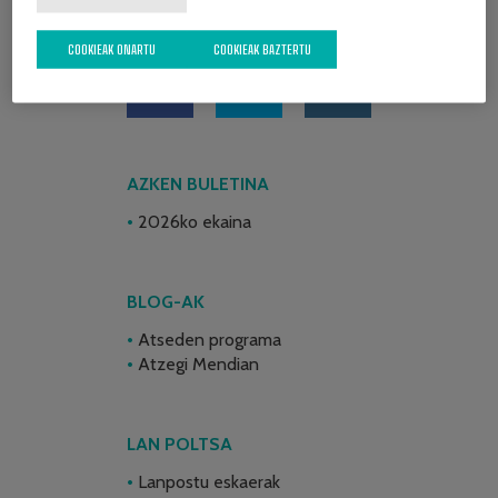
SARE SOZIALAK
COOKIEAK ONARTU
COOKIEAK BAZTERTU
AZKEN BULETINA
2026ko ekaina
BLOG-AK
Atseden programa
Atzegi Mendian
LAN POLTSA
Lanpostu eskaerak