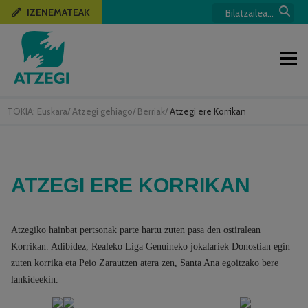
IZENEMATEAK
TOKIA:
Euskara
/
Atzegi gehiago
/
Berriak
/
Atzegi ere Korrikan
ATZEGI ERE KORRIKAN
Atzegiko hainbat pertsonak parte hartu zuten pasa den ostiralean
Korrikan. Adibidez, Realeko Liga Genuineko jokalariek Donostian egin
zuten korrika eta Peio Zarautzen atera zen, Santa Ana egoitzako bere
lankideekin.