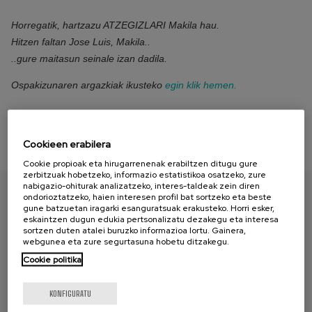
Horregatik, hartzazu ATZEGIZLARI Makila hau.
Hitzen faltan Jose Luis, Makila..
..gure maitasun seinale izan dadila.
Ospakizunaren argazkiak ikusteko
egin klik hemen.
Cookieen erabilera
Cookie propioak eta hirugarrenenak erabiltzen ditugu gure
zerbitzuak hobetzeko, informazio estatistikoa osatzeko, zure
nabigazio-ohiturak analizatzeko, interes-taldeak zein diren
ondorioztatzeko, haien interesen profil bat sortzeko eta beste
gune batzuetan iragarki esanguratsuak erakusteko. Horri esker,
AURKITU ZURE PAPERA
eskaintzen dugun edukia pertsonalizatu dezakegu eta interesa
sortzen duten atalei buruzko informazioa lortu. Gainera,
webgunea eta zure segurtasuna hobetu ditzakegu.
Cookie politika
KONFIGURATU