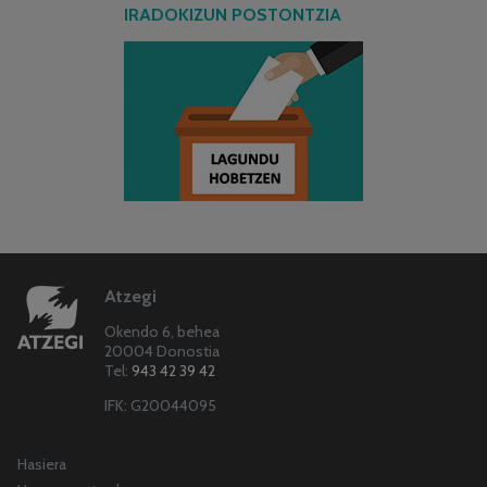
IRADOKIZUN POSTONTZIA
Atzegi
Okendo 6, behea
20004 Donostia
Tel:
943 42 39 42
IFK: G20044095
Hasiera