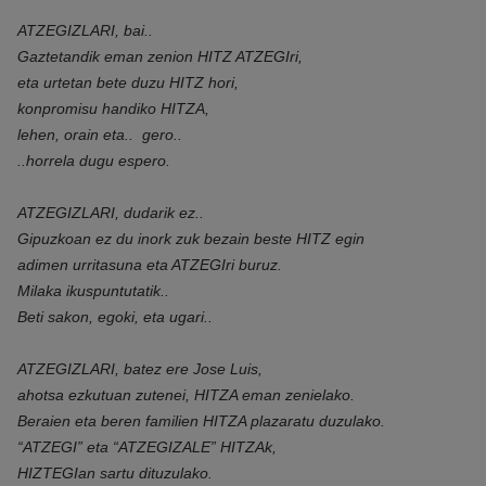
ATZEGIZLARI, bai..
Gaztetandik eman zenion HITZ ATZEGIri,
eta urtetan bete duzu HITZ hori,
konpromisu handiko HITZA,
lehen, orain eta.. gero..
..horrela dugu espero.
ATZEGIZLARI, dudarik ez..
Gipuzkoan ez du inork zuk bezain beste HITZ egin
adimen urritasuna eta ATZEGIri buruz.
Milaka ikuspuntutatik..
Beti sakon, egoki, eta ugari..
ATZEGIZLARI, batez ere Jose Luis,
ahotsa ezkutuan zutenei, HITZA eman zenielako.
Beraien eta beren familien HITZA plazaratu duzulako.
“ATZEGI” eta “ATZEGIZALE” HITZAk,
HIZTEGIan sartu dituzulako.