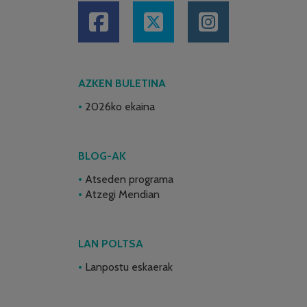
AZKEN BULETINA
2026ko ekaina
BLOG-AK
Atseden programa
Atzegi Mendian
LAN POLTSA
Lanpostu eskaerak