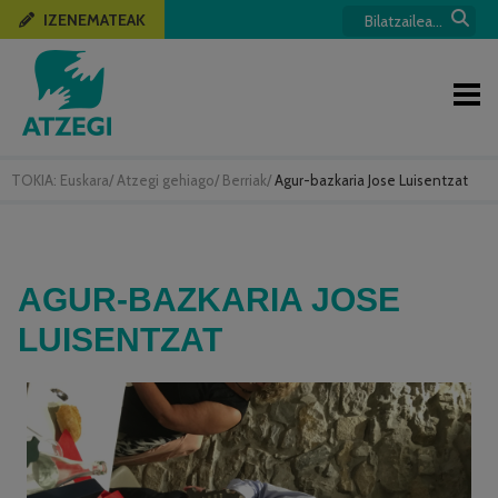
IZENEMATEAK
TOKIA:
Euskara
/
Atzegi gehiago
/
Berriak
/
Agur-bazkaria Jose Luisentzat
AGUR-BAZKARIA JOSE
LUISENTZAT