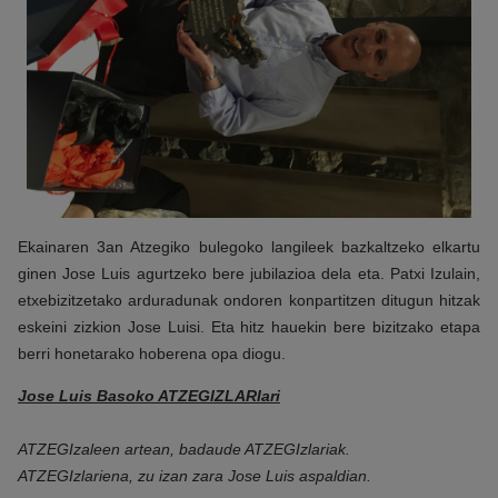
Ekainaren 3an Atzegiko bulegoko langileek bazkaltzeko elkartu
ginen Jose Luis agurtzeko bere jubilazioa dela eta. Patxi Izulain,
etxebizitzetako arduradunak ondoren konpartitzen ditugun hitzak
eskeini zizkion Jose Luisi. Eta hitz hauekin bere bizitzako etapa
berri honetarako hoberena opa diogu.
Jose Luis Basoko ATZEGIZLARIari
ATZEGIzaleen artean, badaude ATZEGIzlariak.
ATZEGIzlariena, zu izan zara Jose Luis aspaldian.