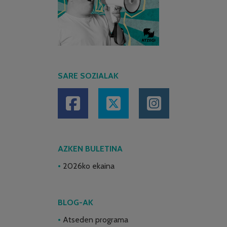
SARE SOZIALAK
AZKEN BULETINA
2026ko ekaina
BLOG-AK
Atseden programa