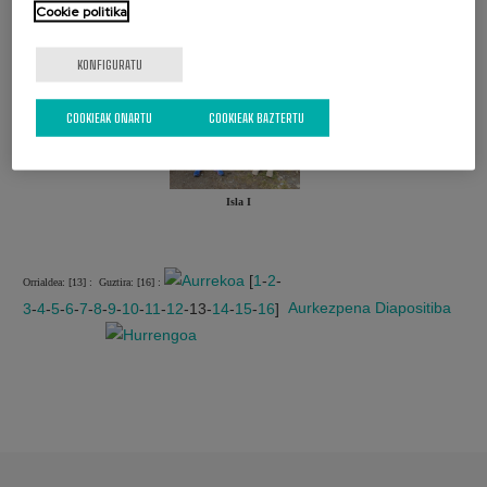
Cookie politika
KONFIGURATU
Isla III
Isla 2 9
COOKIEAK ONARTU
COOKIEAK BAZTERTU
Isla I
[
1
-
2
-
Orrialdea: [13] :
Guztira: [16] :
Aurkezpena
Diapositiba
3
-
4
-
5
-
6
-
7
-
8
-
9
-
10
-
11
-
12
-13-
14
-
15
-
16
]