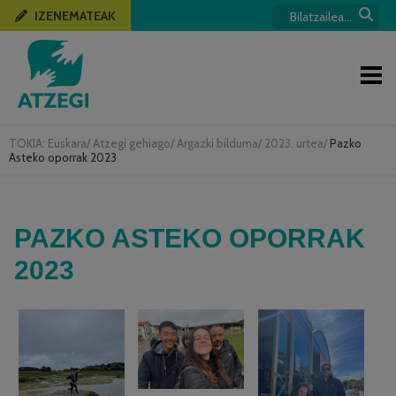
IZENEMATEAK
TOKIA:
Euskara
/
Atzegi gehiago
/
Argazki bilduma
/
2023. urtea
/
Pazko
Asteko oporrak 2023
PAZKO ASTEKO OPORRAK
2023