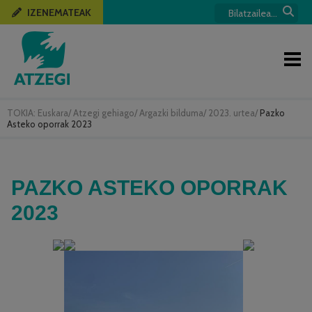
IZENEMATEAK
TOKIA:
Euskara
/
Atzegi gehiago
/
Argazki bilduma
/
2023. urtea
/
Pazko
Asteko oporrak 2023
PAZKO ASTEKO OPORRAK
2023