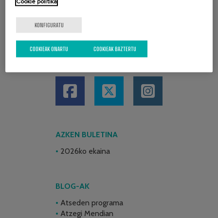
Cookie politika
KONFIGURATU
COOKIEAK ONARTU
COOKIEAK BAZTERTU
SARE SOZIALAK
AZKEN BULETINA
2026ko ekaina
BLOG-AK
Atseden programa
Atzegi Mendian