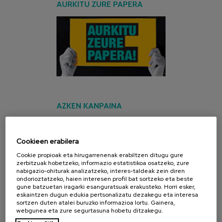
AURKITU ZURE PAPERA
AZKEN KANPAINA
Cookieen erabilera
Cookie propioak eta hirugarrenenak erabiltzen ditugu gure
zerbitzuak hobetzeko, informazio estatistikoa osatzeko, zure
nabigazio-ohiturak analizatzeko, interes-taldeak zein diren
ondorioztatzeko, haien interesen profil bat sortzeko eta beste
gune batzuetan iragarki esanguratsuak erakusteko. Horri esker,
eskaintzen dugun edukia pertsonalizatu dezakegu eta interesa
sortzen duten atalei buruzko informazioa lortu. Gainera,
webgunea eta zure segurtasuna hobetu ditzakegu.