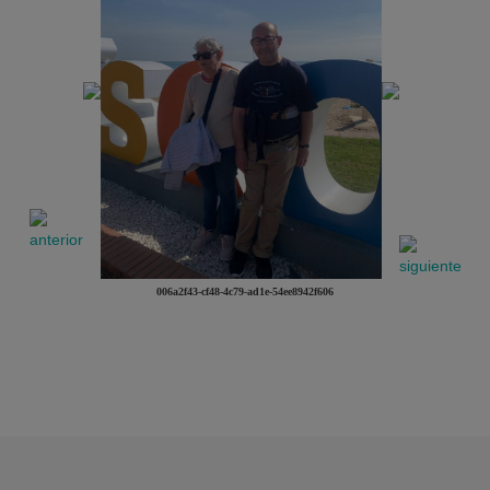
006a2f43-cf48-4c79-ad1e-54ee8942f606