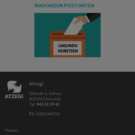
IRADOKIZUN POSTONTZIA
Atzegi
Okendo 6, behea
20004 Donostia
Tel:
943 42 39 42
IFK: G20044095
Hasiera