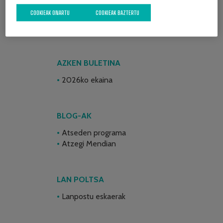
COOKIEAK ONARTU
COOKIEAK BAZTERTU
AZKEN BULETINA
2026ko ekaina
BLOG-AK
Atseden programa
Atzegi Mendian
LAN POLTSA
Lanpostu eskaerak