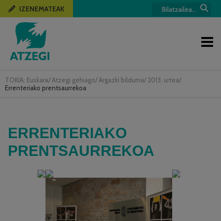
IZENEMATEAK
TOKIA:
Euskara
/
Atzegi gehiago
/
Argazki bilduma
/
2013. urtea
/
Errenteriako prentsaurrekoa
ERRENTERIAKO
PRENTSAURREKOA