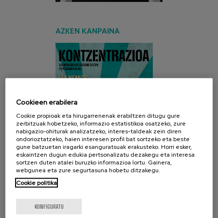
AZKEN KANPAINA
Cookieen erabilera
Cookie propioak eta hirugarrenenak erabiltzen ditugu gure
zerbitzuak hobetzeko, informazio estatistikoa osatzeko, zure
nabigazio-ohiturak analizatzeko, interes-taldeak zein diren
ondorioztatzeko, haien interesen profil bat sortzeko eta beste
gune batzuetan iragarki esanguratsuak erakusteko. Horri esker,
eskaintzen dugun edukia pertsonalizatu dezakegu eta interesa
sortzen duten atalei buruzko informazioa lortu. Gainera,
webgunea eta zure segurtasuna hobetu ditzakegu.
Cookie politika
KONFIGURATU
SARE SOZIALAK