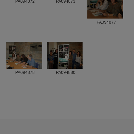
PA094872
PA094873
PA094877
PA094878
PA094880