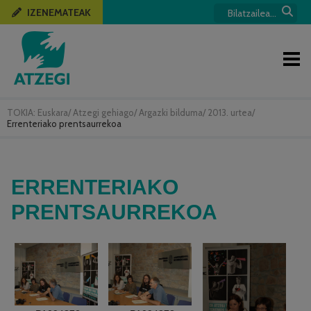
IZENEMATEAK
TOKIA:
Euskara
/
Atzegi gehiago
/
Argazki bilduma
/
2013. urtea
/
Errenteriako prentsaurrekoa
ERRENTERIAKO
PRENTSAURREKOA