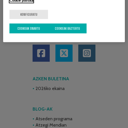
Cookie politika
KONFIGURATU
COOKIEAK ONARTU
COOKIEAK BAZTERTU
SARE SOZIALAK
AZKEN BULETINA
2026ko ekaina
BLOG-AK
Atseden programa
Atzegi Mendian