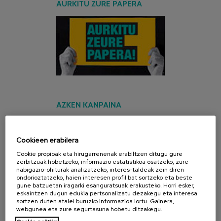
AURKITU ZURE PAPERA
AZKEN KANPAINA
Cookieen erabilera
Cookie propioak eta hirugarrenenak erabiltzen ditugu gure
zerbitzuak hobetzeko, informazio estatistikoa osatzeko, zure
nabigazio-ohiturak analizatzeko, interes-taldeak zein diren
ondorioztatzeko, haien interesen profil bat sortzeko eta beste
gune batzuetan iragarki esanguratsuak erakusteko. Horri esker,
eskaintzen dugun edukia pertsonalizatu dezakegu eta interesa
sortzen duten atalei buruzko informazioa lortu. Gainera,
webgunea eta zure segurtasuna hobetu ditzakegu.