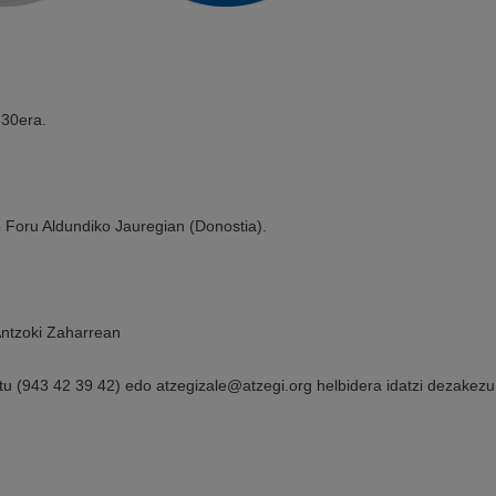
 30era.
 Foru Aldundiko Jauregian (Donostia).
Antzoki Zaharrean
u (943 42 39 42) edo atzegizale@atzegi.org helbidera idatzi dezakezu