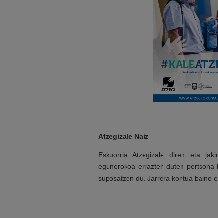
Atzegizale Naiz
Eskuorria Atzegizale diren eta jak
egunerokoa errazten duten pertsona h
suposatzen du. Jarrera kontua baino e