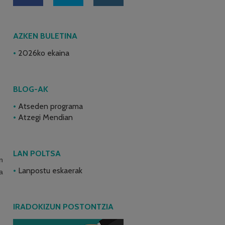
AZKEN BULETINA
2026ko ekaina
BLOG-AK
Atseden programa
Atzegi Mendian
LAN POLTSA
n
Lanpostu eskaerak
a
IRADOKIZUN POSTONTZIA