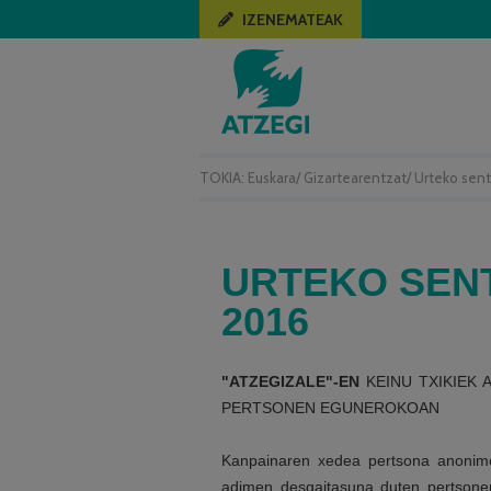
IZENEMATEAK
TOKIA:
Euskara
/
Gizartearentzat
/
Urteko sent
URTEKO SENT
2016
"ATZEGIZALE"-EN
KEINU TXIKIEK 
PERTSONEN EGUNEROKOAN
Kanpainaren xedea pertsona anonimo h
adimen desgaitasuna duten pertsone