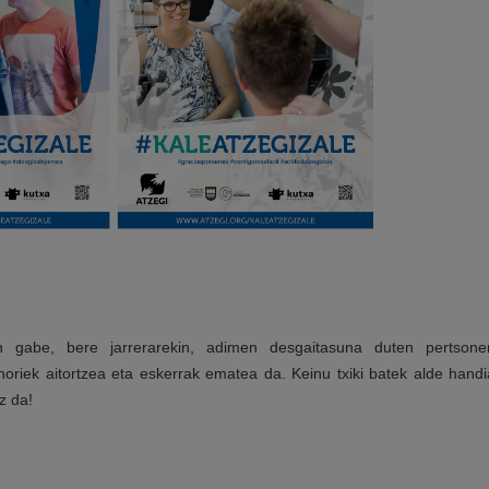
in gabe, bere jarrerarekin, adimen desgaitasuna duten pertsone
oriek aitortzea eta eskerrak ematea da. Keinu txiki batek alde handi
z da!