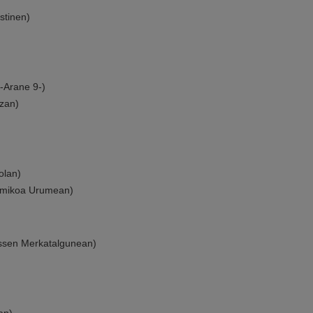
tinen)
-Arane 9-)
zan)
lan)
mikoa Urumean)
sen Merkatalgunean)