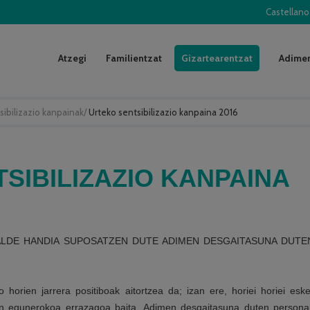
Castellano
Atzegi
Familientzat
Gizartearentzat
Adimen
sibilizazio kanpainak
/
Urteko sentsibilizazio kanpaina 2016
SIBILIZAZIO KANPAINA
ALDE HANDIA SUPOSATZEN DUTE ADIMEN DESGAITASUNA DUTE
orien jarrera positiboak aitortzea da; izan ere, horiei horiei eske
n egunerokoa errazagoa baita. Adimen desgaitasuna duten persona