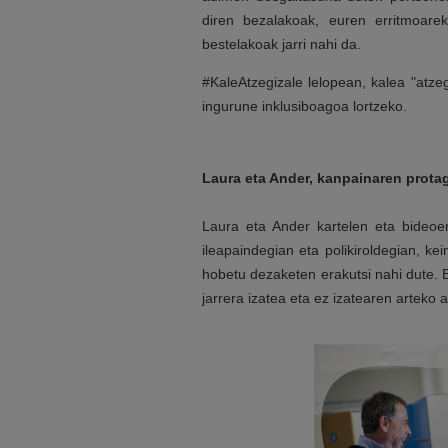
diren bezalakoak, euren erritmoarek
bestelakoak jarri nahi da.
#KaleAtzegizale lelopean, kalea "atzeg
ingurune inklusiboagoa lortzeko.
Laura eta Ander, kanpainaren prota
Laura eta Ander kartelen eta bideoen
ileapaindegian eta polikiroldegian, k
hobetu dezaketen erakutsi nahi dute. B
jarrera izatea eta ez izatearen arteko 