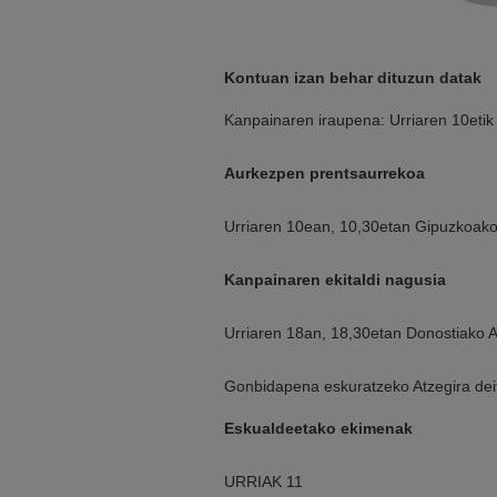
Kontuan izan behar dituzun datak
Kanpainaren iraupena: Urriaren 10etik
Aurkezpen prentsaurrekoa
Urriaren 10ean, 10,30etan Gipuzkoako
Kanpainaren ekitaldi nagusia
Urriaren 18an, 18,30etan Donostiako 
Gonbidapena eskuratzeko Atzegira deit
Eskualdeetako ekimenak
URRIAK 11