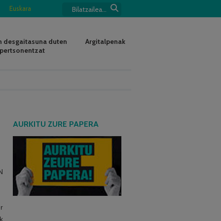
Euskara
 desgaitasuna duten
Argitalpenak
pertsonentzat
AURKITU ZURE PAPERA
N
r
k