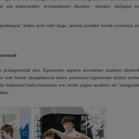
in eta izakerarekin, errespetatzen dituzten dendari, bizilagun et
izaleagoa" izatea lortu nahi dugu, jarrera positibo horiek orokortuz et
gonistak
 protagonistak dira. Eguneroko egoera arruntetan azaltzen direlarik
einu txiki horiek desgaitasuna duten pertsonen eguneroko bizitza zenba
ai bideoetan baita karteletan ere, modu argian azaltzen da "atzegizale
aldea.