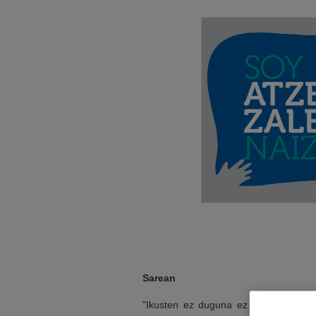
Sarean
"Ikusten ez duguna ez da existitzen".