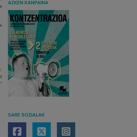
AZKEN KANPAINA
a
a
;
t
"
SARE SOZIALAK