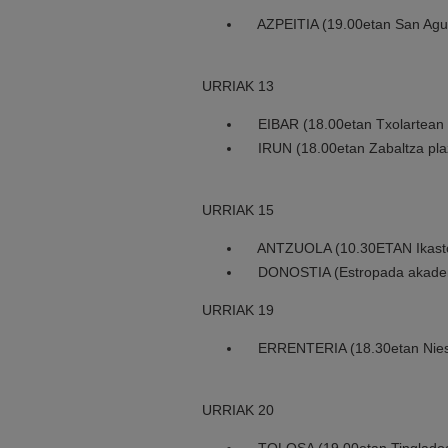
AZPEITIA (19.00etan San Agus
URRIAK 13
EIBAR (18.00etan Txolartean 
IRUN (18.00etan Zabaltza pla
URRIAK 15
ANTZUOLA (10.30ETAN Ikasto
DONOSTIA (Estropada akade
URRIAK 19
ERRENTERIA (18.30etan Nies
URRIAK 20