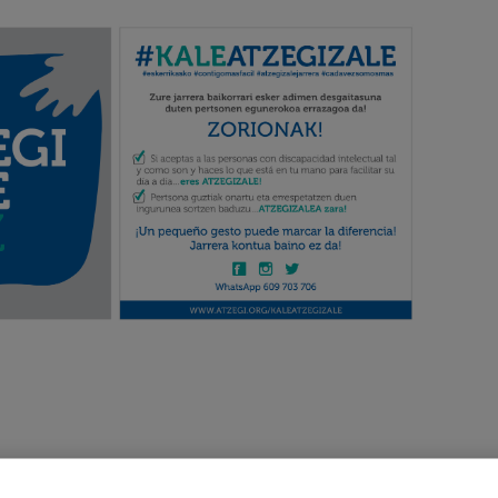
 Horregatik atzegizale jarrerak ikusgai egin nahi ditugu jarrera haue