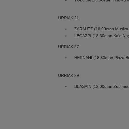
TOLOSA (19.00etan Tinglado
URRIAK 21
ZARAUTZ (18.00etan Musika 
LEGAZPI (18.30etan Kale Nag
URRIAK 27
HERNANI (18.30etan Plaza Be
URRIAK 29
BEASAIN (12.00etan Zubimusu