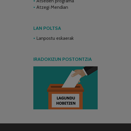
Atseden programa
Atzegi Mendian
LAN POLTSA
Lanpostu eskaerak
IRADOKIZUN POSTONTZIA