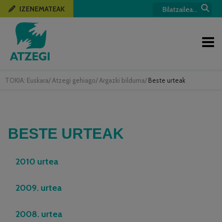
IZENEMATEAK
TOKIA:
Euskara
/
Atzegi gehiago
/
Argazki bilduma
/
Beste urteak
BESTE URTEAK
2010 urtea
2009. urtea
2008. urtea