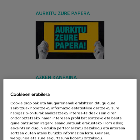
AURKITU ZURE PAPERA
AZKEN KANPAINA
Cookieen erabilera
Cookie propioak eta hirugarrenenak erabiltzen ditugu gure
zerbitzuak hobetzeko, informazio estatistikoa osatzeko, zure
nabigazio-ohiturak analizatzeko, interes-taldeak zein diren
ondorioztatzeko, haien interesen profil bat sortzeko eta beste
gune batzuetan iragarki esanguratsuak erakusteko. Horri esker,
eskaintzen dugun edukia pertsonalizatu dezakegu eta interesa
sortzen duten atalei buruzko informazioa lortu. Gainera,
webgunea eta zure segurtasuna hobetu ditzakegu.