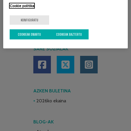
Cookie politika
KONFIGURATU
COOKIEAK ONARTU
COOKIEAK BAZTERTU
SARE SOZIALAK
AZKEN BULETINA
2026ko ekaina
BLOG-AK