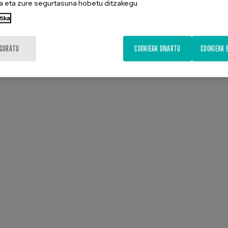
 eta zure segurtasuna hobetu ditzakegu.
tika
IGURATU
COOKIEAK ONARTU
COOKIEAK 