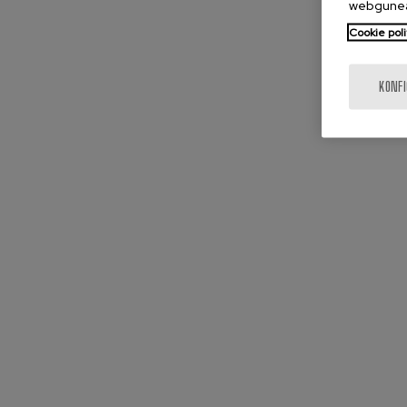
webgunea
Cookie poli
KONF