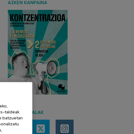
AZKEN KANPAINA
eko,
es-taldeak
SARE SOZIALAK
ne batzuetan
sonalizatu
a,