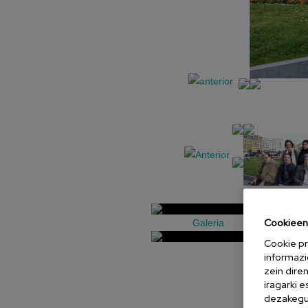
Cookieen 
Galeria
Cookie pr
informazi
zein dire
iragarki 
dezakegu 