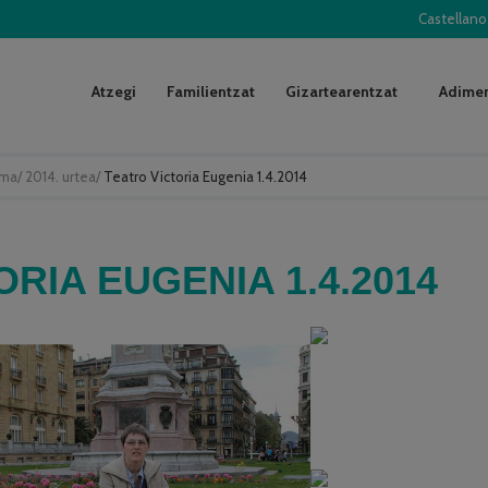
Castellano
Atzegi
Familientzat
Gizartearentzat
Adimen
uma
/
2014. urtea
/
Teatro Victoria Eugenia 1.4.2014
RIA EUGENIA 1.4.2014