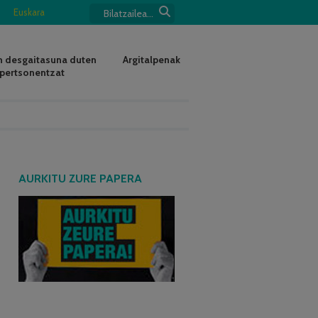
Euskara
 desgaitasuna duten
Argitalpenak
pertsonentzat
AURKITU ZURE PAPERA