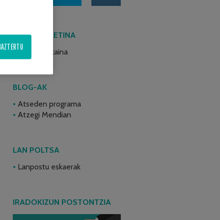
AZKEN BULETINA
BAZTERTU
2026ko ekaina
BLOG-AK
Atseden programa
Atzegi Mendian
LAN POLTSA
Lanpostu eskaerak
IRADOKIZUN POSTONTZIA