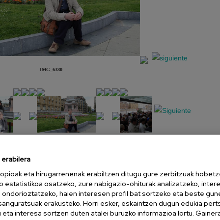
IMG_6380
erabilera
Aurkezpena
Diapositiba
opioak eta hirugarrenenak erabiltzen ditugu gure zerbitzuak hobetz
o estatistikoa osatzeko, zure nabigazio-ohiturak analizatzeko, inter
n ondorioztatzeko, haien interesen profil bat sortzeko eta beste gu
esanguratsuak erakusteko. Horri esker, eskaintzen dugun edukia pert
eta interesa sortzen duten atalei buruzko informazioa lortu. Gainer