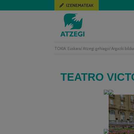
IZENEMATEAK
TOKIA:
Euskara
/
Atzegi gehiago
/
Argazki bild
TEATRO VICTO