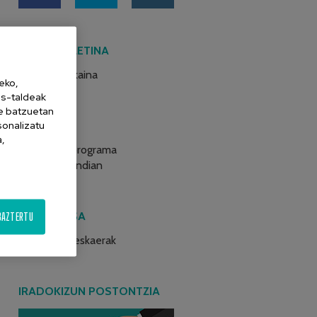
AZKEN BULETINA
2026ko ekaina
eko,
es-taldeak
ne batzuetan
sonalizatu
BLOG-AK
a,
Atseden programa
Atzegi Mendian
LAN POLTSA
BAZTERTU
Lanpostu eskaerak
IRADOKIZUN POSTONTZIA