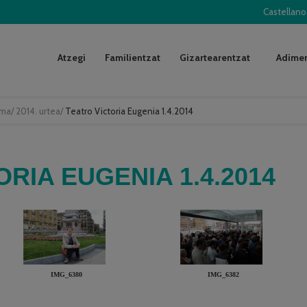
Castellano
Atzegi
Familientzat
Gizartearentzat
Adimen
uma
/
2014. urtea
/
Teatro Victoria Eugenia 1.4.2014
RIA EUGENIA 1.4.2014
IMG_6380
IMG_6382