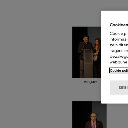
Cookieen 
Cookie pr
informazi
zein dire
iragarki 
dezakegu 
webgunea
Cookie poli
IMG_6407
KONF