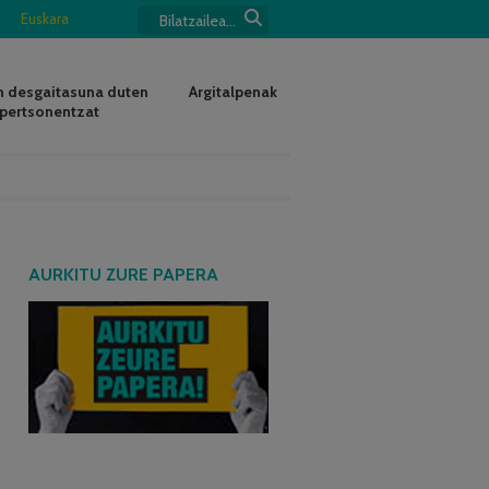
Euskara
 desgaitasuna duten
Argitalpenak
pertsonentzat
AURKITU ZURE PAPERA