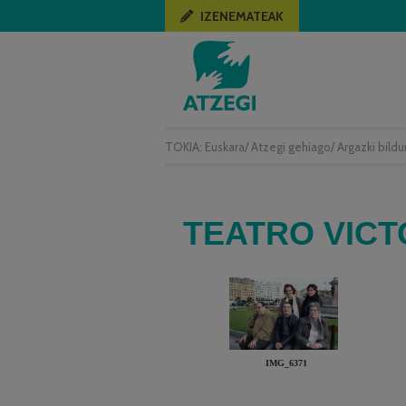
IZENEMATEAK
TOKIA:
Euskara
/
Atzegi gehiago
/
Argazki bild
TEATRO VICTO
IMG_6371