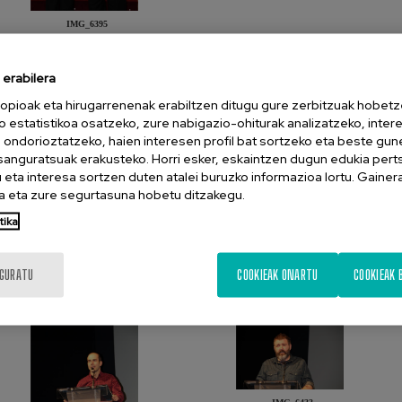
IMG_6395
erabilera
opioak eta hirugarrenenak erabiltzen ditugu gure zerbitzuak hobetz
o estatistikoa osatzeko, zure nabigazio-ohiturak analizatzeko, inter
n ondorioztatzeko, haien interesen profil bat sortzeko eta beste gu
esanguratsuak erakusteko. Horri esker, eskaintzen dugun edukia pert
eta interesa sortzen duten atalei buruzko informazioa lortu. Gainer
 eta zure segurtasuna hobetu ditzakegu.
tika
IMG_6410
IMG_6411
IGURATU
COOKIEAK ONARTU
COOKIEAK 