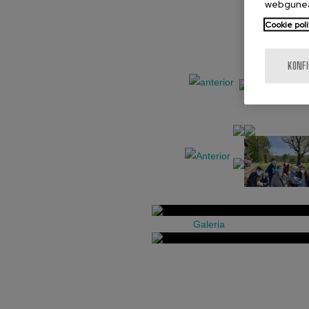
webgunea
Cookie poli
KONF
Galeria