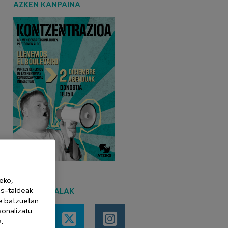
AZKEN KANPAINA
eko,
es-taldeak
SARE SOZIALAK
ne batzuetan
sonalizatu
a,