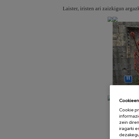
Laister, iristen ari zaizkigun arga
Cookieen 
Cookie pr
informazi
zein dire
iragarki 
dezakegu 