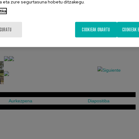
 eta zure segurtasuna hobetu ditzakegu.
tika
IGURATU
COOKIEAK ONARTU
COOKIEAK 
hondarribi
Aurkezpena
Diapositiba