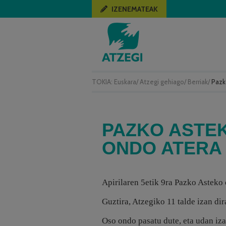
IZENEMATEAK
TOKIA:
Euskara
/
Atzegi gehiago
/
Berriak
/
Pazk
PAZKO ASTE
ONDO ATERA 
Apirilaren 5etik 9ra Pazko Asteko 
Guztira, Atzegiko 11 talde izan di
Oso ondo pasatu dute, eta udan iza