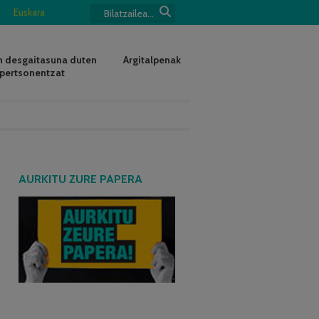
Euskara
 desgaitasuna duten
Argitalpenak
pertsonentzat
AURKITU ZURE PAPERA