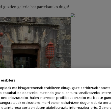
zki guztien galeria bat partekatuko dugu!
erabilera
opioak eta hirugarrenenak erabiltzen ditugu gure zerbitzuak hobetz
o estatistikoa osatzeko, zure nabigazio-ohiturak analizatzeko, inter
n ondorioztatzeko, haien interesen profil bat sortzeko eta beste gu
esanguratsuak erakusteko. Horri esker, eskaintzen dugun edukia pert
eta interesa sortzen duten atalei buruzko informazioa lortu. Gainer