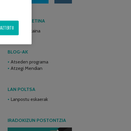
AZKEN BULETINA
BAZTERTU
2026ko ekaina
BLOG-AK
Atseden programa
Atzegi Mendian
LAN POLTSA
Lanpostu eskaerak
IRADOKIZUN POSTONTZIA