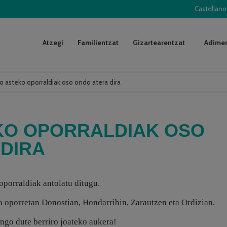
Castellano
Atzegi
Familientzat
Gizartearentzat
Adimen
o asteko oporraldiak oso ondo atera dira
KO OPORRALDIAK OSO
DIRA
oporraldiak antolatu ditugu.
ra oporretan Donostian, Hondarribin, Zarautzen eta Ordizian.
ngo dute berriro joateko aukera!