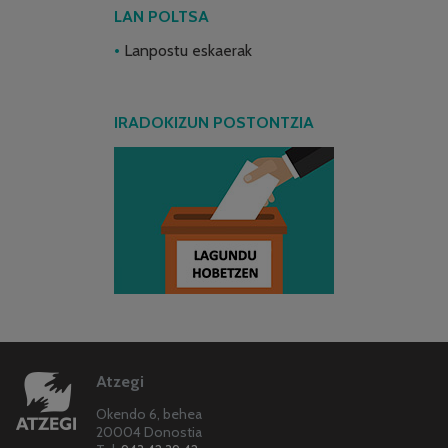
LAN POLTSA
Lanpostu eskaerak
IRADOKIZUN POSTONTZIA
Atzegi
Okendo 6, behea
20004 Donostia