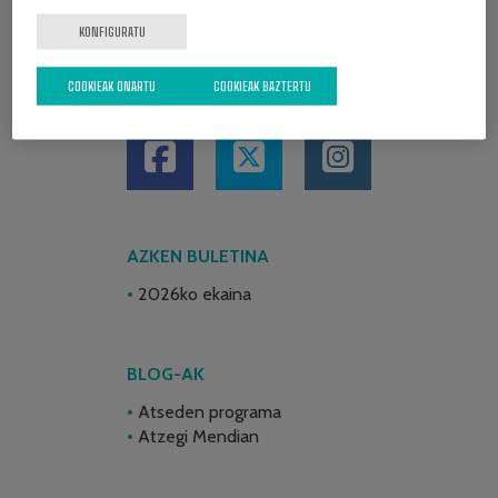
KONFIGURATU
COOKIEAK ONARTU
COOKIEAK BAZTERTU
SARE SOZIALAK
AZKEN BULETINA
2026ko ekaina
BLOG-AK
Atseden programa
Atzegi Mendian