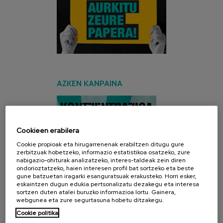
AZKEN KANPAINA
Cookieen erabilera
Cookie propioak eta hirugarrenenak erabiltzen ditugu gure
zerbitzuak hobetzeko, informazio estatistikoa osatzeko, zure
nabigazio-ohiturak analizatzeko, interes-taldeak zein diren
ondorioztatzeko, haien interesen profil bat sortzeko eta beste
gune batzuetan iragarki esanguratsuak erakusteko. Horri esker,
eskaintzen dugun edukia pertsonalizatu dezakegu eta interesa
sortzen duten atalei buruzko informazioa lortu. Gainera,
webgunea eta zure segurtasuna hobetu ditzakegu.
Cookie politika