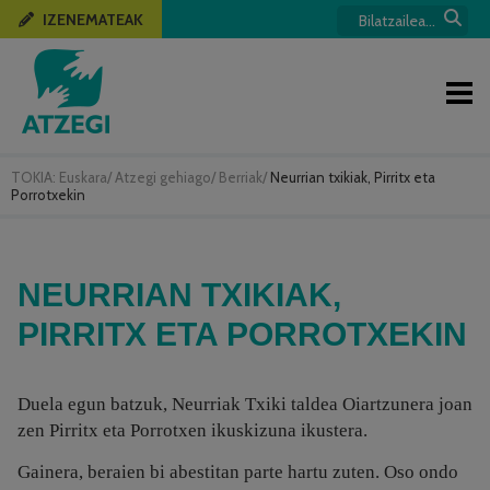
IZENEMATEAK
TOKIA:
Euskara
/
Atzegi gehiago
/
Berriak
/
Neurrian txikiak, Pirritx eta
Porrotxekin
NEURRIAN TXIKIAK,
PIRRITX ETA PORROTXEKIN
Duela egun batzuk, Neurriak Txiki taldea Oiartzunera joan
zen Pirritx eta Porrotxen ikuskizuna ikustera.
Gainera, beraien bi abestitan parte hartu zuten. Oso ondo