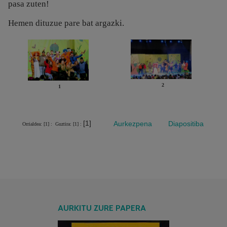
pasa zuten!
Hemen dituzue pare bat argazki.
2
1
[1]
Aurkezpena
Diapositiba
Orrialdea: [1] :
Guztira: [1] :
AURKITU ZURE PAPERA