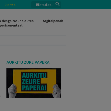
Euskara
 desgaitasuna duten
Argitalpenak
pertsonentzat
AURKITU ZURE PAPERA
.
a