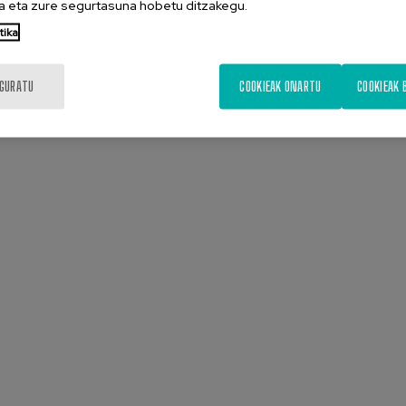
 eta zure segurtasuna hobetu ditzakegu.
tika
IGURATU
COOKIEAK ONARTU
COOKIEAK 