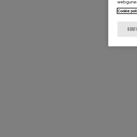
webgunea
Cookie poli
KONF