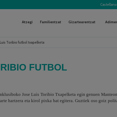
Castellano
Atzegi
Familientzat
Gizartearentzat
Adimen
Luis Toribio futbol txapelketa
ORIBIO FUTBOL
Inklusiboko Jose Luis Toribio Txapelketa egin genuen Manteon
rte hartzera eta kirol pixka bat egitera. Guztiek oso goiz polit