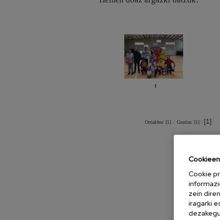
1
[1]
Orrialdea: [1] :
Guztira: [1] :
Cookieen 
Cookie pr
informazi
zein dire
iragarki 
dezakegu 