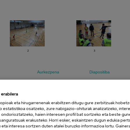
2
3
Aurkezpena
Diapositiba
erabilera
opioak eta hirugarrenenak erabiltzen ditugu gure zerbitzuak hobetz
o estatistikoa osatzeko, zure nabigazio-ohiturak analizatzeko, inter
n ondorioztatzeko, haien interesen profil bat sortzeko eta beste gu
esanguratsuak erakusteko. Horri esker, eskaintzen dugun edukia pert
eta interesa sortzen duten atalei buruzko informazioa lortu. Gainer