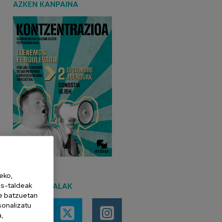
AZKEN KANPAINA
eko,
es-taldeak
SARE SOZIALAK
ne batzuetan
sonalizatu
a,