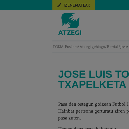
IZENEMATEAK
TOKIA:
Euskara
/
Atzegi gehiago
/
Berriak
/
Jose 
JOSE LUIS T
TXAPELKETA
Pasa den ostegun goizean Futbol 
Hainbat pertsona gerturatu ziren pa
pasa zuten.
Hemen doaz argazki batzuk: