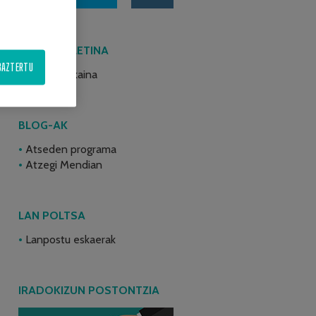
AZKEN BULETINA
BAZTERTU
2026ko ekaina
BLOG-AK
Atseden programa
Atzegi Mendian
LAN POLTSA
Lanpostu eskaerak
IRADOKIZUN POSTONTZIA