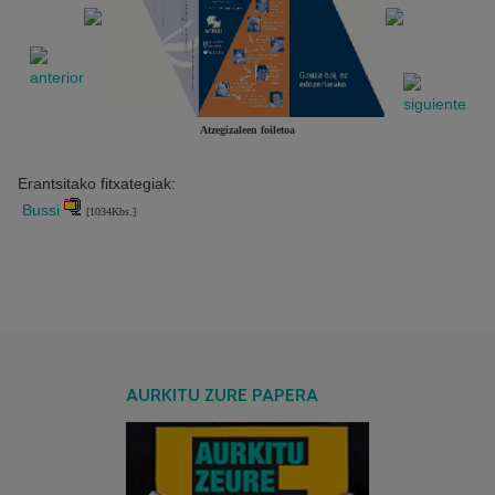
Atzegizaleen foiletoa
Erantsitako fitxategiak:
Bussi
[1034Kbs.]
AURKITU ZURE PAPERA