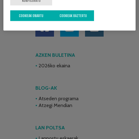
KONFIGURATU
SARE SOZIALAK
COOKIEAK ONARTU
COOKIEAK BAZTERTU
AZKEN BULETINA
2026ko ekaina
BLOG-AK
Atseden programa
Atzegi Mendian
LAN POLTSA
Lanpostu eskaerak