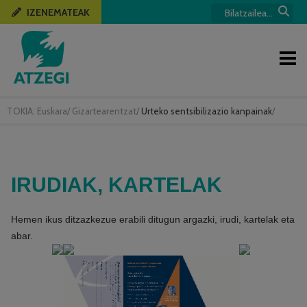
IZENEMATEAK
TOKIA:
Euskara
/
Gizartearentzat
/
Urteko sentsibilizazio kanpainak
/
IRUDIAK, KARTELAK
Hemen ikus ditzazkezue erabili ditugun argazki, irudi, kartelak eta
abar.