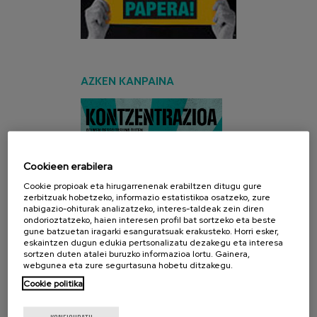
AZKEN KANPAINA
Cookieen erabilera
Cookie propioak eta hirugarrenenak erabiltzen ditugu gure
zerbitzuak hobetzeko, informazio estatistikoa osatzeko, zure
nabigazio-ohiturak analizatzeko, interes-taldeak zein diren
ondorioztatzeko, haien interesen profil bat sortzeko eta beste
gune batzuetan iragarki esanguratsuak erakusteko. Horri esker,
eskaintzen dugun edukia pertsonalizatu dezakegu eta interesa
sortzen duten atalei buruzko informazioa lortu. Gainera,
webgunea eta zure segurtasuna hobetu ditzakegu.
Cookie politika