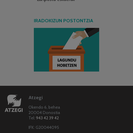
IRADOKIZUN POSTONTZIA
Atzegi
Okendo 6, behea
20004 Donostia
Tel:
943 42 39 42
IFK: G20044095