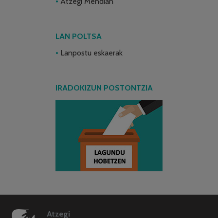
Atzegi Mendian
LAN POLTSA
Lanpostu eskaerak
IRADOKIZUN POSTONTZIA
Atzegi