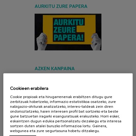
AURKITU ZURE PAPERA
AZKEN KANPAINA
Cookieen erabilera
Cookie propioak eta hirugarrenenak erabiltzen ditugu gure
zerbitzuak hobetzeko, informazio estatistikoa osatzeko, zure
nabigazio-ohiturak analizatzeko, interes-taldeak zein diren
ondorioztatzeko, haien interesen profil bat sortzeko eta beste
gune batzuetan iragarki esanguratsuak erakusteko. Horri esker,
eskaintzen dugun edukia pertsonalizatu dezakegu eta interesa
sortzen duten atalei buruzko informazioa lortu. Gainera,
webgunea eta zure segurtasuna hobetu ditzakegu.