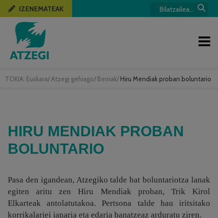
IZENEMATEAK
TOKIA:
Euskara
/
Atzegi gehiago
/
Berriak
/
Hiru Mendiak proban boluntario
HIRU MENDIAK PROBAN
BOLUNTARIO
Pasa den igandean, Atzegiko talde bat boluntariotza lanak
egiten aritu zen Hiru Mendiak proban, Trik Kirol
Elkarteak antolatutakoa. Pertsona talde hau iritsitako
korrikalariei janaria eta edaria banatzeaz arduratu ziren.