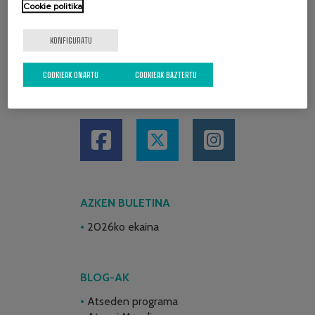
Cookie politika
KONFIGURATU
COOKIEAK ONARTU
COOKIEAK BAZTERTU
SARE SOZIALAK
AZKEN BULETINA
2026ko ekaina
BLOG-AK
Atseden programa