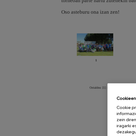
torneoan parte hartu zutenekin bat
Oso asteburu ona izan zen!
1
[1]
Orrialdea: [1] :
Guztira: [1] :
Cookieen 
Cookie pr
informazi
zein dire
iragarki 
dezakegu 