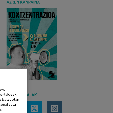
AZKEN KANPAINA
eko,
es-taldeak
SARE SOZIALAK
ne batzuetan
sonalizatu
a,