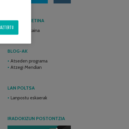
AZKEN BULETINA
BAZTERTU
2026ko ekaina
BLOG-AK
Atseden programa
Atzegi Mendian
LAN POLTSA
Lanpostu eskaerak
IRADOKIZUN POSTONTZIA