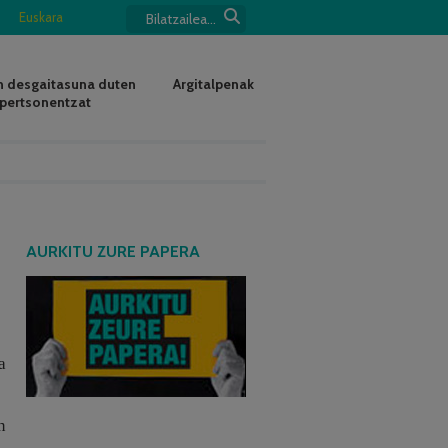
Euskara
 desgaitasuna duten
Argitalpenak
pertsonentzat
AURKITU ZURE PAPERA
a
n