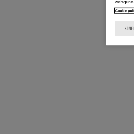
webgunea
Cookie poli
KONF