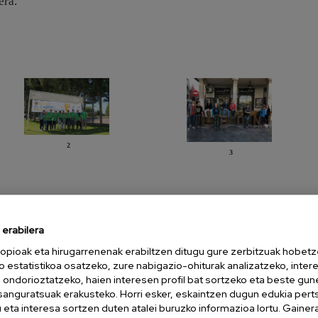
era.
2
3
Aurkezpena
Diapositiba
erabilera
opioak eta hirugarrenenak erabiltzen ditugu gure zerbitzuak hobetz
o estatistikoa osatzeko, zure nabigazio-ohiturak analizatzeko, inter
n ondorioztatzeko, haien interesen profil bat sortzeko eta beste gu
esanguratsuak erakusteko. Horri esker, eskaintzen dugun edukia pert
eta interesa sortzen duten atalei buruzko informazioa lortu. Gainer