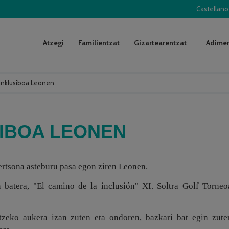
Castellano
Atzegi
Familientzat
Gizartearentzat
Adimen
 inklusiboa Leonen
SIBOA LEONEN
ertsona asteburu pasa egon ziren Leonen.
 batera, "El camino de la inclusión" XI. Soltra Golf Torneo
tzeko aukera izan zuten eta ondoren, bazkari bat egin zute