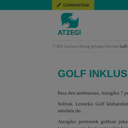
IZENEMATEAK
TOKIA:
Euskara
/
Atzegi gehiago
/
Berriak
/
Golf
GOLF INKLU
Pasa den asteburuan, Atzegiko 7 p
Soltrak, Leoneko Golf klubarekin
antolatu du.
Atzegiko pertsonek golfean joka