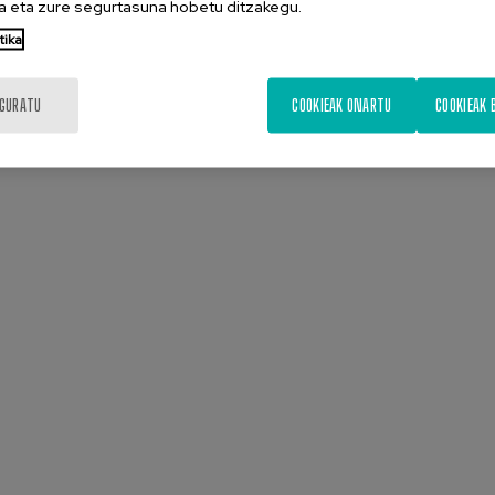
 eta zure segurtasuna hobetu ditzakegu.
tika
IGURATU
COOKIEAK ONARTU
COOKIEAK 