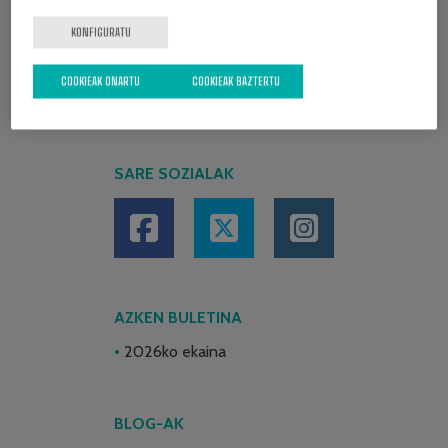
KONFIGURATU
COOKIEAK ONARTU
COOKIEAK BAZTERTU
SARE SOZIALAK
AZKEN BULETINA
2026ko ekaina
BLOG-AK