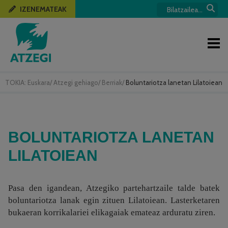
IZENEMATEAK
TOKIA:
Euskara
/
Atzegi gehiago
/
Berriak
/
Boluntariotza lanetan Lilatoiean
BOLUNTARIOTZA LANETAN
LILATOIEAN
Pasa den igandean, Atzegiko partehartzaile talde batek
boluntariotza lanak egin zituen Lilatoiean. Lasterketaren
bukaeran korrikalariei elikagaiak emateaz arduratu ziren.