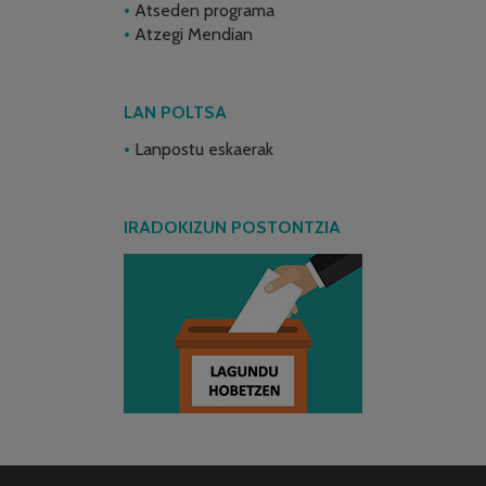
Atseden programa
Atzegi Mendian
LAN POLTSA
Lanpostu eskaerak
IRADOKIZUN POSTONTZIA