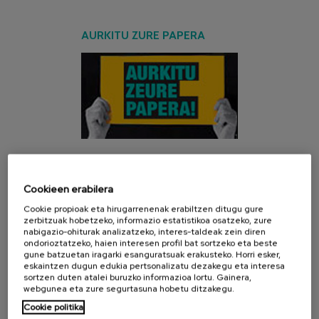
AURKITU ZURE PAPERA
AZKEN KANPAINA
Cookieen erabilera
Cookie propioak eta hirugarrenenak erabiltzen ditugu gure
zerbitzuak hobetzeko, informazio estatistikoa osatzeko, zure
nabigazio-ohiturak analizatzeko, interes-taldeak zein diren
ondorioztatzeko, haien interesen profil bat sortzeko eta beste
gune batzuetan iragarki esanguratsuak erakusteko. Horri esker,
eskaintzen dugun edukia pertsonalizatu dezakegu eta interesa
sortzen duten atalei buruzko informazioa lortu. Gainera,
webgunea eta zure segurtasuna hobetu ditzakegu.
Cookie politika