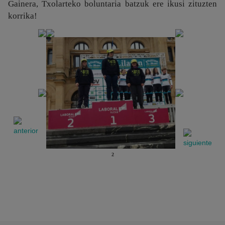
Gainera, Txolarteko boluntaria batzuk ere ikusi zituzten
korrika!
2