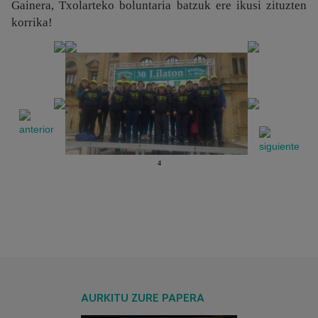
Gainera, Txolarteko boluntaria batzuk ere ikusi zituzten
korrika!
4
AURKITU ZURE PAPERA