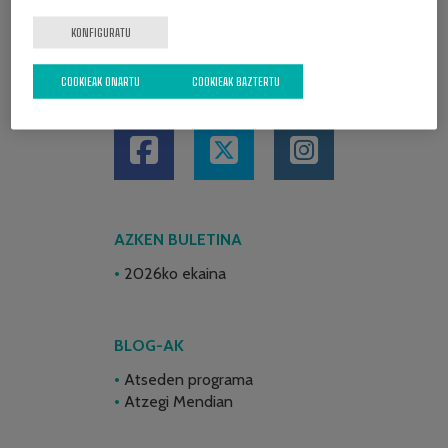
KONFIGURATU
COOKIEAK ONARTU
COOKIEAK BAZTERTU
SARE SOZIALAK
AZKEN BULETINA
2026ko ekaina
BLOG-AK
Atseden programa
Atzegi Mendian