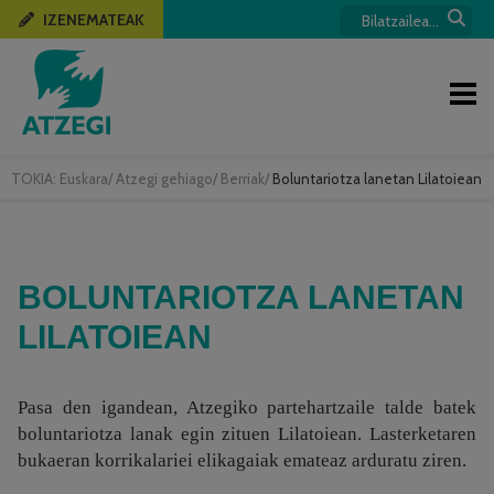
IZENEMATEAK
TOKIA:
Euskara
/
Atzegi gehiago
/
Berriak
/
Boluntariotza lanetan Lilatoiean
BOLUNTARIOTZA LANETAN
LILATOIEAN
Pasa den igandean, Atzegiko partehartzaile talde batek
boluntariotza lanak egin zituen Lilatoiean. Lasterketaren
bukaeran korrikalariei elikagaiak emateaz arduratu ziren.