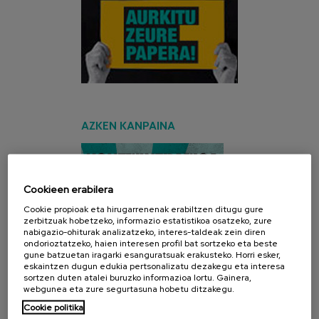
AZKEN KANPAINA
Cookieen erabilera
Cookie propioak eta hirugarrenenak erabiltzen ditugu gure
zerbitzuak hobetzeko, informazio estatistikoa osatzeko, zure
nabigazio-ohiturak analizatzeko, interes-taldeak zein diren
ondorioztatzeko, haien interesen profil bat sortzeko eta beste
gune batzuetan iragarki esanguratsuak erakusteko. Horri esker,
eskaintzen dugun edukia pertsonalizatu dezakegu eta interesa
sortzen duten atalei buruzko informazioa lortu. Gainera,
webgunea eta zure segurtasuna hobetu ditzakegu.
Cookie politika