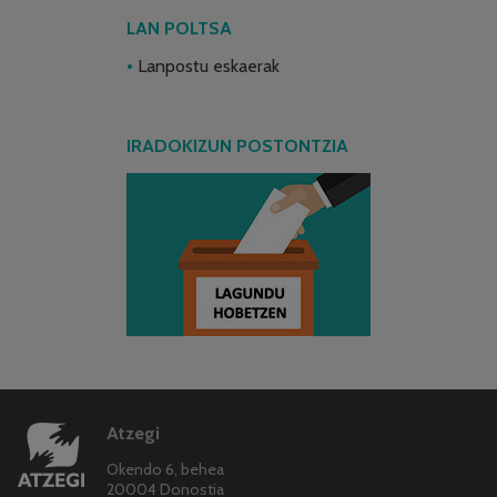
LAN POLTSA
Lanpostu eskaerak
IRADOKIZUN POSTONTZIA
Atzegi
Okendo 6, behea
20004 Donostia