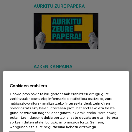
AURKITU ZURE PAPERA
AZKEN KANPAINA
Cookieen erabilera
Cookie propioak eta hirugarrenenak erabiltzen ditugu gure
zerbitzuak hobetzeko, informazio estatistikoa osatzeko, zure
nabigazio-ohiturak analizatzeko, interes-taldeak zein diren
ondorioztatzeko, haien interesen profil bat sortzeko eta beste
gune batzuetan iragarki esanguratsuak erakusteko. Horri esker,
eskaintzen dugun edukia pertsonalizatu dezakegu eta interesa
sortzen duten atalei buruzko informazioa lortu. Gainera,
webgunea eta zure segurtasuna hobetu ditzakegu.