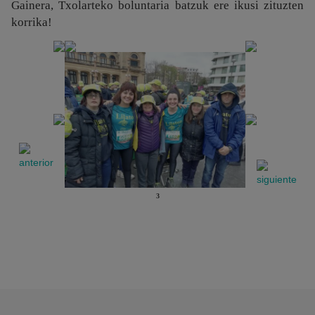
Gainera, Txolarteko boluntaria batzuk ere ikusi zituzten
korrika!
3