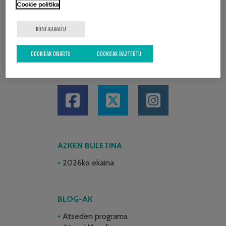
Cookie politika
KONFIGURATU
COOKIEAK ONARTU
COOKIEAK BAZTERTU
SARE SOZIALAK
AZKEN BULETINA
2026ko ekaina
BLOG-AK
Atseden programa