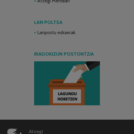
Atzegi Mendian
LAN POLTSA
Lanpostu eskaerak
IRADOKIZUN POSTONTZIA
Atzegi