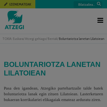
IZENEMATEAK
TOKIA:
Euskara
/
Atzegi gehiago
/
Berriak
/
Boluntariotza lanetan Lilatoiean
BOLUNTARIOTZA LANETAN
LILATOIEAN
Pasa den igandean, Atzegiko partehartzaile talde batek
boluntariotza lanak egin zituen Lilatoiean. Lasterketaren
bukaeran korrikalariei elikagaiak emateaz arduratu ziren.