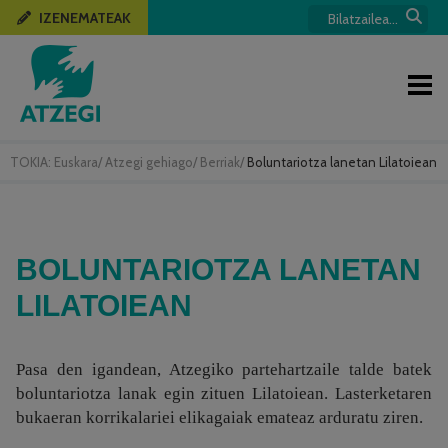
IZENEMATEAK
TOKIA:
Euskara
/
Atzegi gehiago
/
Berriak
/
Boluntariotza lanetan Lilatoiean
BOLUNTARIOTZA LANETAN
LILATOIEAN
Pasa den igandean, Atzegiko partehartzaile talde batek
boluntariotza lanak egin zituen Lilatoiean. Lasterketaren
bukaeran korrikalariei elikagaiak emateaz arduratu ziren.