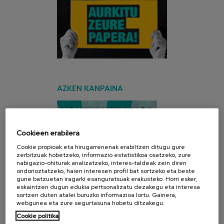
AZKEN KANPAINA
Cookieen erabilera
Cookie propioak eta hirugarrenenak erabiltzen ditugu gure
zerbitzuak hobetzeko, informazio estatistikoa osatzeko, zure
nabigazio-ohiturak analizatzeko, interes-taldeak zein diren
ondorioztatzeko, haien interesen profil bat sortzeko eta beste
gune batzuetan iragarki esanguratsuak erakusteko. Horri esker,
eskaintzen dugun edukia pertsonalizatu dezakegu eta interesa
sortzen duten atalei buruzko informazioa lortu. Gainera,
webgunea eta zure segurtasuna hobetu ditzakegu.
Cookie politika