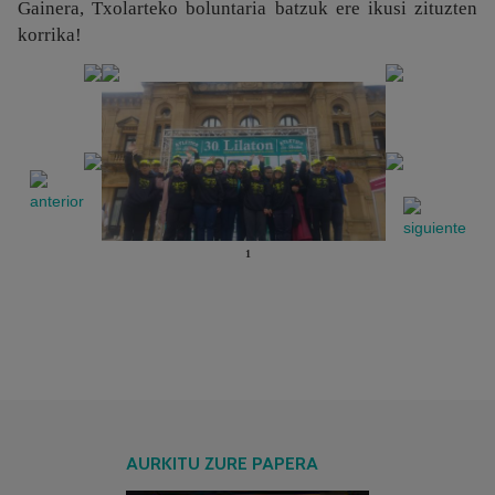
Gainera, Txolarteko boluntaria batzuk ere ikusi zituzten
korrika!
1
AURKITU ZURE PAPERA