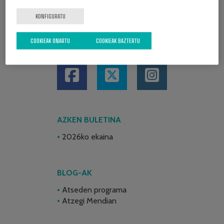
KONFIGURATU
COOKIEAK ONARTU
COOKIEAK BAZTERTU
SARE SOZIALAK
AZKEN BULETINA
2026ko ekaina
BLOG-AK
Atseden programa
Atzegi Mendian