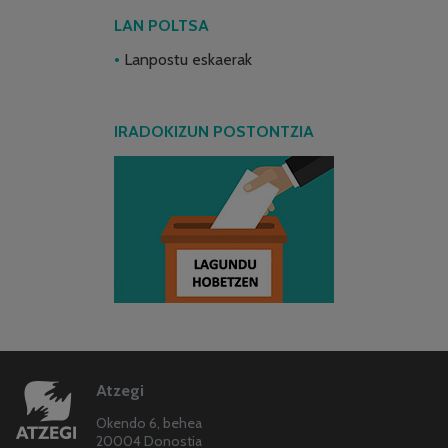
LAN POLTSA
Lanpostu eskaerak
IRADOKIZUN POSTONTZIA
Atzegi
Okendo 6, behea
20004 Donostia