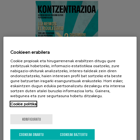
Cookieen erabilera
Cookie propioak eta hirugarrenenak erabiltzen ditugu gure
zerbitzuak hobetzeko, informazio estatistikoa osatzeko, zure
nabigazio-ohiturak analizatzeko, interes-taldeak zein diren
ondorioztatzeko, haien interesen profil bat sortzeko eta beste
gune batzuetan iragarki esanguratsuak erakusteko. Horri esker,
eskaintzen dugun edukia pertsonalizatu dezakegu eta interesa
sortzen duten atalei buruzko informazioa lortu. Gainera,
webgunea eta zure segurtasuna hobetu ditzakegu.
Cookie politika
SARE SOZIALAK
KONFIGURATU
COOKIEAK ONARTU
COOKIEAK BAZTERTU