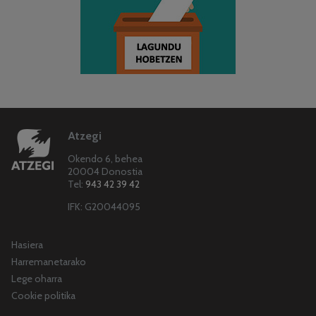
Atzegi
Okendo 6, behea
20004 Donostia
Tel:
943 42 39 42
IFK: G20044095
Hasiera
Harremanetarako
Lege oharra
Cookie politika