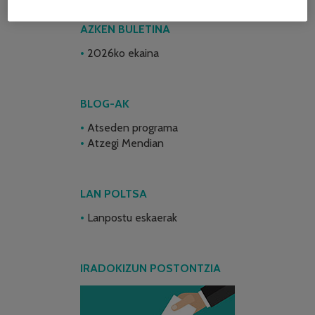
AZKEN BULETINA
2026ko ekaina
BLOG-AK
Atseden programa
Atzegi Mendian
LAN POLTSA
Lanpostu eskaerak
IRADOKIZUN POSTONTZIA