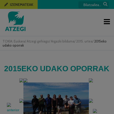
IZENEMATEAK
TOKIA:
Euskara
/
Atzegi gehiago
/
Argazki bilduma
/
2015. urtea
/
2015eko
udako oporrak
2015EKO UDAKO OPORRAK