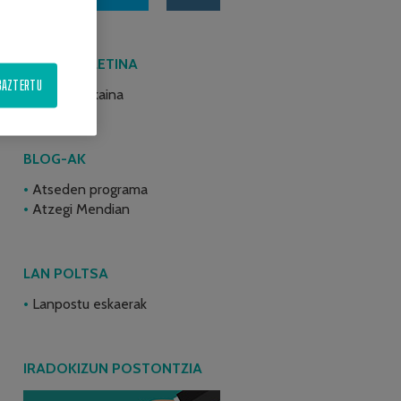
AZKEN BULETINA
BAZTERTU
2026ko ekaina
BLOG-AK
Atseden programa
Atzegi Mendian
LAN POLTSA
Lanpostu eskaerak
IRADOKIZUN POSTONTZIA