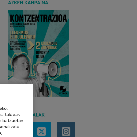
AZKEN KANPAINA
eko,
es-taldeak
SARE SOZIALAK
ne batzuetan
sonalizatu
a,