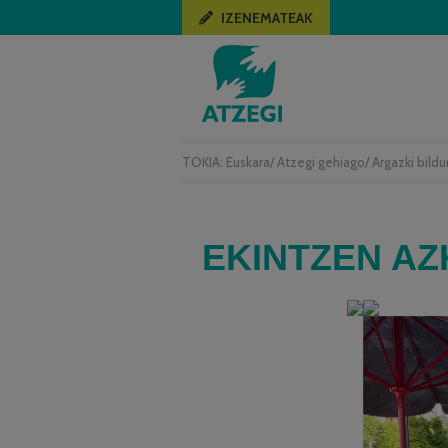
IZENEMATEAK
TOKIA:
Euskara
/
Atzegi gehiago
/
Argazki bild
EKINTZEN A