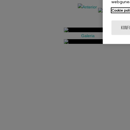
webgunea
Cookie poli
KONF
Galeria