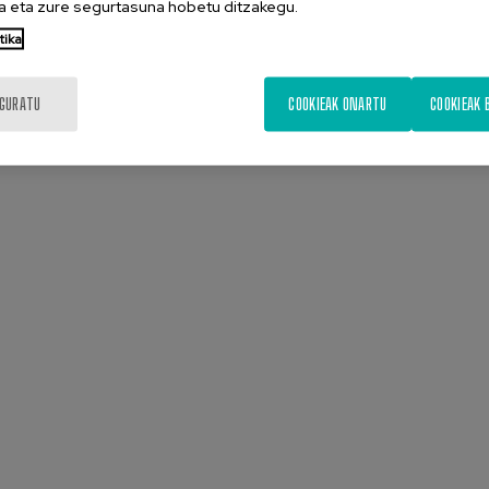
 eta zure segurtasuna hobetu ditzakegu.
tika
IGURATU
COOKIEAK ONARTU
COOKIEAK 
Aurkezpena
Diapositiba