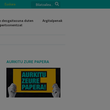
Euskara
 desgaitasuna duten
Argitalpenak
pertsonentzat
AURKITU ZURE PAPERA