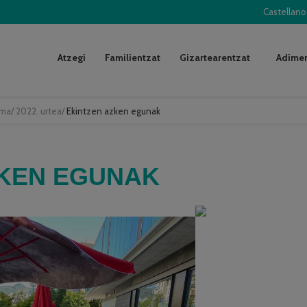
Castellano
Atzegi
Familientzat
Gizartearentzat
Adimen
uma
/
2022. urtea
/
Ekintzen azken egunak
ZKEN EGUNAK