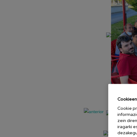
Cookieen 
Cookie pr
informazi
zein dire
iragarki 
dezakegu 