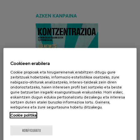
AZKEN KANPAINA
Cookieen erabilera
Cookie propioak eta hirugarrenenak erabiltzen ditugu gure
zerbitzuak hobetzeko, informazio estatistikoa osatzeko, zure
nabigazio-ohiturak analizatzeko, interes-taldeak zein diren
ondorioztatzeko, haien interesen profil bat sortzeko eta beste
gune batzuetan iragarki esanguratsuak erakusteko. Horri esker,
eskaintzen dugun edukia pertsonalizatu dezakegu eta interesa
sortzen duten atalei buruzko informazioa lortu. Gainera,
webgunea eta zure segurtasuna hobetu ditzakegu.
Cookie politika
SARE SOZIALAK
KONFIGURATU