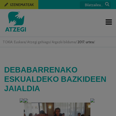
IZENEMATEAK
TOKIA:
Euskara
/
Atzegi gehiago
/
Argazki bilduma
/
2017. urtea
/
DEBABARRENAKO
ESKUALDEKO BAZKIDEEN
JAIALDIA