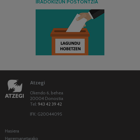
IRADOKIZUN POSTONTZIA
Atzegi
Okendo 6, behea
20004 Donostia
Tel:
943 42 39 42
IFK: G20044095
Hasiera
Harremanetarako