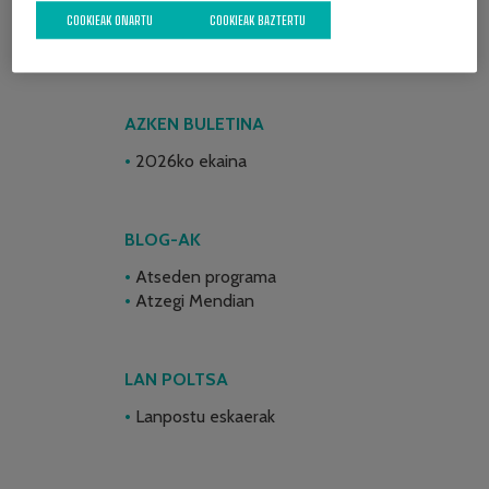
COOKIEAK ONARTU
COOKIEAK BAZTERTU
AZKEN BULETINA
2026ko ekaina
BLOG-AK
Atseden programa
Atzegi Mendian
LAN POLTSA
Lanpostu eskaerak