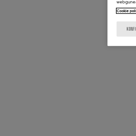
webgunea
Cookie poli
KONF