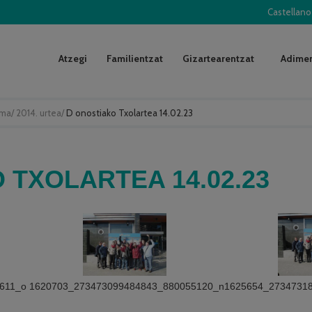
Castellano
Atzegi
Familientzat
Gizartearentzat
Adimen
uma
/
2014. urtea
/
D onostiako Txolartea 14.02.23
 TXOLARTEA 14.02.23
611_o
1620703_273473099484843_880055120_n
1625654_2734731