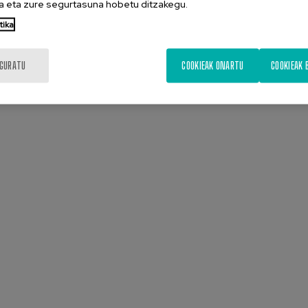
 eta zure segurtasuna hobetu ditzakegu.
tika
IGURATU
COOKIEAK ONARTU
COOKIEAK 