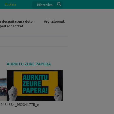
Euskara
 desgaitasuna duten
Argitalpenak
pertsonentzat
AURKITU ZURE PAPERA
89484834_952341775_n