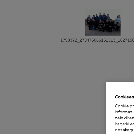
1798372_273475066151313_182715
Cookieen 
Cookie pr
informazi
zein dire
iragarki 
dezakegu 