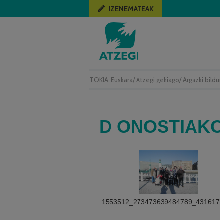
IZENEMATEAK
TOKIA:
Euskara
/
Atzegi gehiago
/
Argazki bild
D ONOSTIAKO
1553512_273473639484789_431617