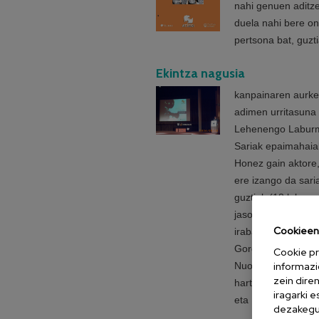
nahi genuen aditze
duela nahi bere o
pertsona bat, guzti
Ekintza nagusia
kanpainaren aurke
adimen urritasuna 
Lehenengo Laburme
Sariak epaimahaiak
Honez gain aktore
ere izango da sari
guztiek (18 laburme
jasoko dute. Aukera
Cookieen 
irabazlearen izena
Gorgonzolara (Ital
Cookie pr
informazi
Nuovo (Concorso N
zein dire
hartzera, aipaturi
iragarki 
eta 14 bitartean.
dezakegu 