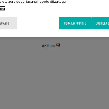
 eta zure segurtasuna hobetu ditzakegu.
tika
zue erabili ditugun argazki, irudi,
IGURATU
COOKIEAK ONARTU
COOKIEAK 
ďż˝
Bussi