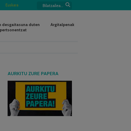
Euskara
 desgaitasuna duten
Argitalpenak
pertsonentzat
AURKITU ZURE PAPERA