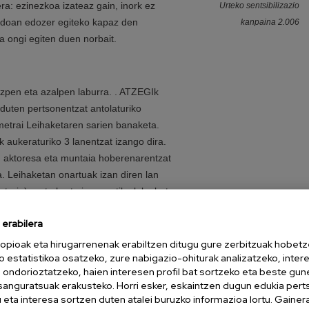
ra: ezinezkoa izateaz gain, inork ez
Urteko sentsibilizazio
ndoan edozer egiteko kapaz den
kanpaina 2.006
a ongi egiten duen norbait.
zpen eta azalpen laburra. . ATZEGIk
duten pertsonentzat antolaturiko
trai Leihaketaren sarien banaketa.
 aukeraturiko 3 lanentzat izango dira.
, aktoresa eta muntaia hoberenarentzat
a. Leihaketan onartuak izan diren lan
traia) parte hartu izanagatik plaka bat
turiko 3 lanak ikusiko dira eta azkenik
erabilera
 ezagutuko dugu. Sari bezala
ia) joango dira "V Festival del Cinema
opioak eta hirugarrenenak erabiltzen ditugu gure zerbitzuak hobetz
o estatistikoa osatzeko, zure nabigazio-ohiturak analizatzeko, inter
azionale per Cortometraggi)"an parte
n ondorioztatzeko, haien interesen profil bat sortzeko eta beste gu
ko herrian izango dena 2006ko urriak 11
esanguratsuak erakusteko. Horri esker, eskaintzen dugun edukia pert
eta interesa sortzen duten atalei buruzko informazioa lortu. Gainer