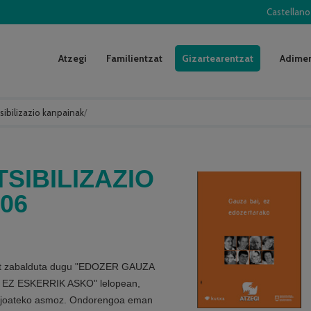
Castellano
Atzegi
Familientzat
Gizartearentzat
Adimen
sibilizazio kanpainak
/
SIBILIZAZIO
06
at zabalduta dugu "EDOZER GAUZA
EZ ESKERRIK ASKO" lelopean,
en joateko asmoz. Ondorengoa eman