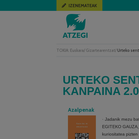
IZENEMATEAK
TOKIA:
Euskara
/
Gizartearentzat
/
Urteko sent
URTEKO SENT
KANPAINA 2.0
Azalpenak
· Jadanik mezu b
EGITEKO GAUZA, 
kuriositatea pizt