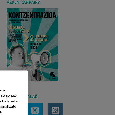
AZKEN KANPAINA
eko,
es-taldeak
SARE SOZIALAK
ne batzuetan
sonalizatu
a,