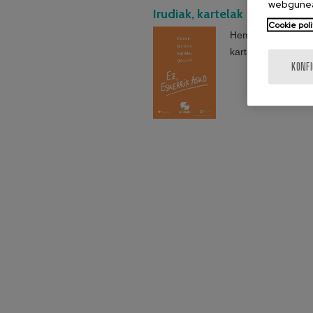
webgunea
Irudiak, kartelak
Cookie poli
Hemen ikus ditzazke
kartelak eta abar.
KONF