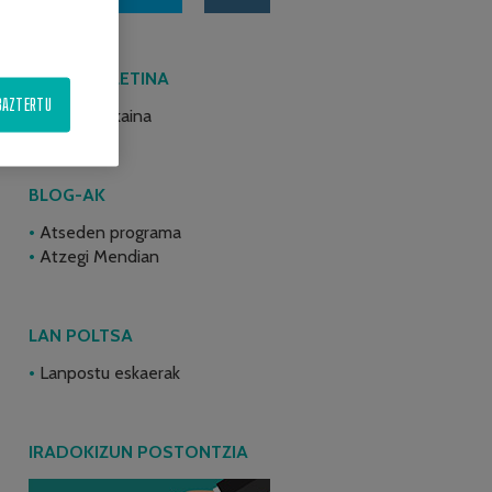
AZKEN BULETINA
BAZTERTU
2026ko ekaina
BLOG-AK
Atseden programa
Atzegi Mendian
LAN POLTSA
Lanpostu eskaerak
IRADOKIZUN POSTONTZIA