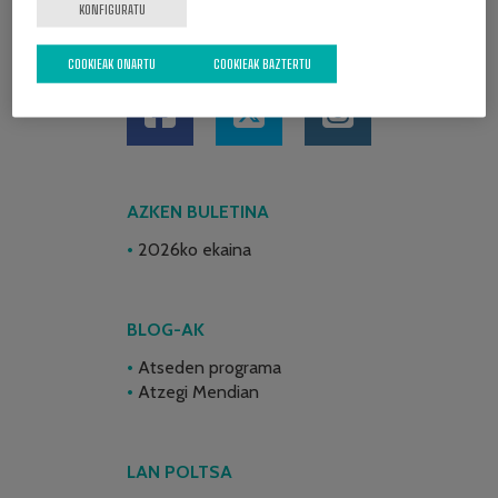
KONFIGURATU
SARE SOZIALAK
COOKIEAK ONARTU
COOKIEAK BAZTERTU
AZKEN BULETINA
2026ko ekaina
BLOG-AK
Atseden programa
Atzegi Mendian
LAN POLTSA