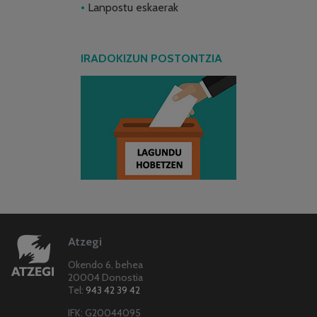
Lanpostu eskaerak
IRADOKIZUN POSTONTZIA
Atzegi
Okendo 6, behea
20004 Donostia
Tel:
943 42 39 42
IFK: G20044095