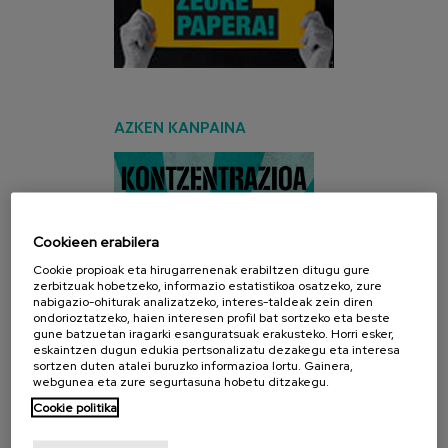
AZKEN KANPAINA
Cookieen erabilera
Cookie propioak eta hirugarrenenak erabiltzen ditugu gure
zerbitzuak hobetzeko, informazio estatistikoa osatzeko, zure
nabigazio-ohiturak analizatzeko, interes-taldeak zein diren
ondorioztatzeko, haien interesen profil bat sortzeko eta beste
gune batzuetan iragarki esanguratsuak erakusteko. Horri esker,
eskaintzen dugun edukia pertsonalizatu dezakegu eta interesa
sortzen duten atalei buruzko informazioa lortu. Gainera,
webgunea eta zure segurtasuna hobetu ditzakegu.
Cookie politika