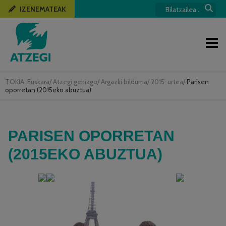
IZENEMATEAK
TOKIA:
Euskara
/
Atzegi gehiago
/
Argazki bilduma
/
2015. urtea
/
Parisen
oporretan (2015eko abuztua)
PARISEN OPORRETAN
(2015EKO ABUZTUA)