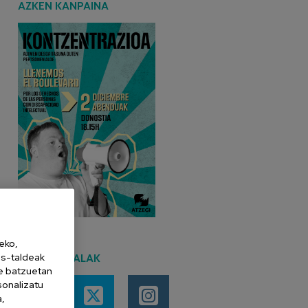
AZKEN KANPAINA
eko,
es-taldeak
SARE SOZIALAK
ne batzuetan
sonalizatu
a,