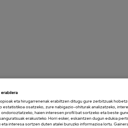
erabilera
opioak eta hirugarrenenak erabiltzen ditugu gure zerbitzuak hobetz
o estatistikoa osatzeko, zure nabigazio-ohiturak analizatzeko, inter
n ondorioztatzeko, haien interesen profil bat sortzeko eta beste gu
esanguratsuak erakusteko. Horri esker, eskaintzen dugun edukia pert
eta interesa sortzen duten atalei buruzko informazioa lortu. Gainer