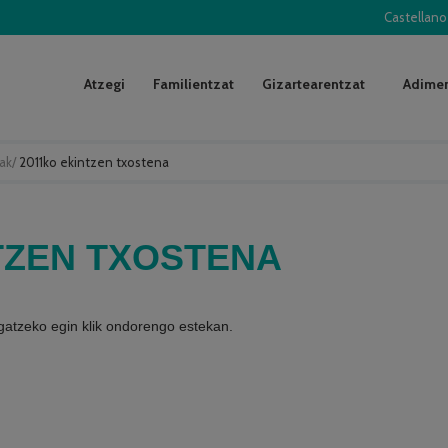
Castellano
Atzegi
Familientzat
Gizartearentzat
Adimen
ak
/
2011ko ekintzen txostena
TZEN TXOSTENA
gatzeko egin klik ondorengo estekan.