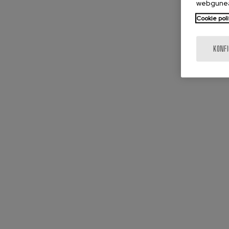
webgunea
Cookie poli
KONF