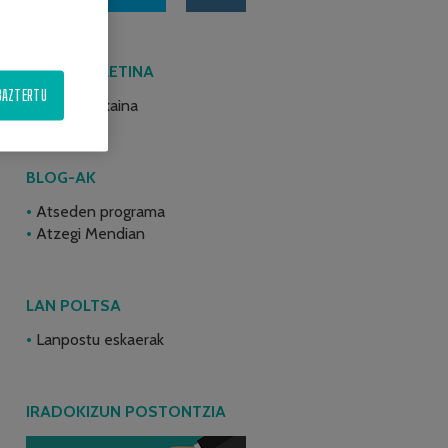
AZKEN BULETINA
BAZTERTU
2026ko ekaina
BLOG-AK
Atseden programa
Atzegi Mendian
LAN POLTSA
Lanpostu eskaerak
IRADOKIZUN POSTONTZIA