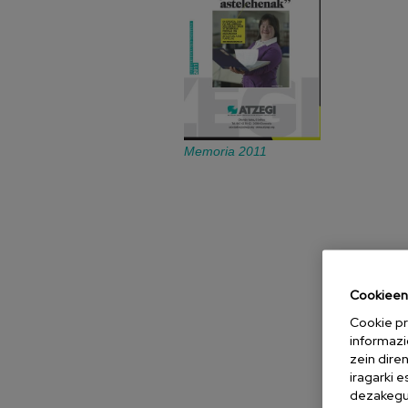
Memoria 2011
Cookieen 
Cookie pr
informazi
zein dire
iragarki 
dezakegu 