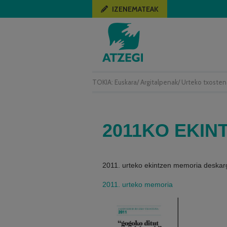
IZENEMATEAK
TOKIA:
Euskara
/
Argitalpenak
/
Urteko txosten
2011KO EKIN
2011. urteko ekintzen memoria deskar
2011. urteko memoria