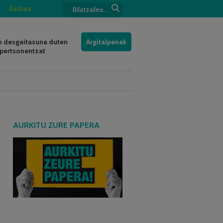
Euskara
 desgaitasuna duten
Argitalpenak
pertsonentzat
AURKITU ZURE PAPERA