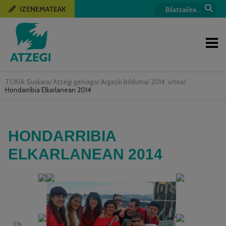
IZENEMATEAK
TOKIA:
Euskara
/
Atzegi gehiago
/
Argazki bilduma
/
2014. urtea
/
Hondarribia Elkarlanean 2014
HONDARRIBIA
ELKARLANEAN 2014