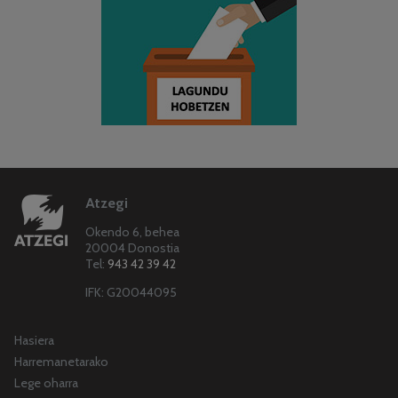
Atzegi
Okendo 6, behea
20004 Donostia
Tel:
943 42 39 42
IFK: G20044095
Hasiera
Harremanetarako
Lege oharra