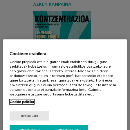
AZKEN KANPAINA
Cookieen erabilera
Cookie propioak eta hirugarrenenak erabiltzen ditugu gure
zerbitzuak hobetzeko, informazio estatistikoa osatzeko, zure
nabigazio-ohiturak analizatzeko, interes-taldeak zein diren
ondorioztatzeko, haien interesen profil bat sortzeko eta beste
gune batzuetan iragarki esanguratsuak erakusteko. Horri esker,
eskaintzen dugun edukia pertsonalizatu dezakegu eta interesa
sortzen duten atalei buruzko informazioa lortu. Gainera,
webgunea eta zure segurtasuna hobetu ditzakegu.
Cookie politika
SARE SOZIALAK
KONFIGURATU