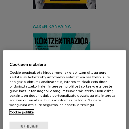
AZKEN KANPAINA
Cookieen erabilera
Cookie propioak eta hirugarrenenak erabiltzen ditugu gure
zerbitzuak hobetzeko, informazio estatistikoa osatzeko, zure
nabigazio-ohiturak analizatzeko, interes-taldeak zein diren
ondorioztatzeko, haien interesen profil bat sortzeko eta beste
gune batzuetan iragarki esanguratsuak erakusteko. Horri esker,
eskaintzen dugun edukia pertsonalizatu dezakegu eta interesa
sortzen duten atalei buruzko informazioa lortu. Gainera,
webgunea eta zure segurtasuna hobetu ditzakegu.
Cookie politika
KONFIGURATU