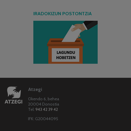
IRADOKIZUN POSTONTZIA
Atzegi
Okendo 6, behea
20004 Donostia
Tel:
943 42 39 42
IFK: G20044095