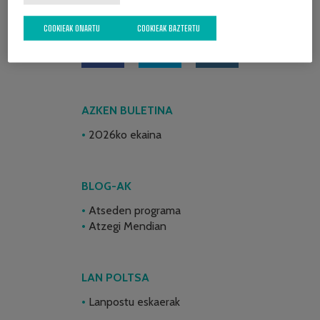
SARE SOZIALAK
COOKIEAK ONARTU
COOKIEAK BAZTERTU
AZKEN BULETINA
2026ko ekaina
BLOG-AK
Atseden programa
Atzegi Mendian
LAN POLTSA
Lanpostu eskaerak