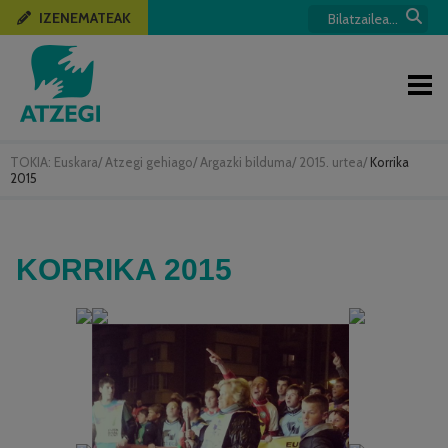
IZENEMATEAK
TOKIA:
Euskara
/
Atzegi gehiago
/
Argazki bilduma
/
2015. urtea
/
Korrika
2015
KORRIKA 2015