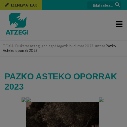
IZENEMATEAK
TOKIA:
Euskara
/
Atzegi gehiago
/
Argazki bilduma
/
2023. urtea
/
Pazko
Asteko oporrak 2023
PAZKO ASTEKO OPORRAK
2023