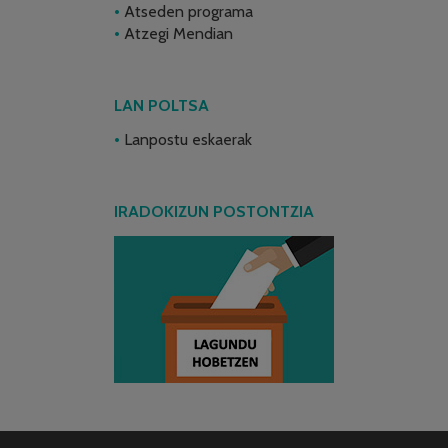
Atseden programa
Atzegi Mendian
LAN POLTSA
Lanpostu eskaerak
IRADOKIZUN POSTONTZIA