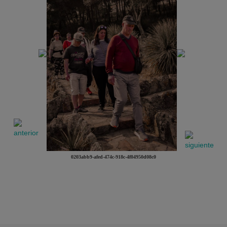
0203abb9-afed-474c-918c-4f04950d08c0