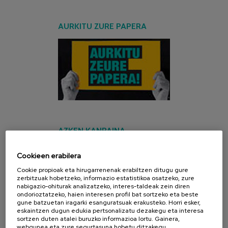
AURKITU ZURE PAPERA
AZKEN KANPAINA
Cookieen erabilera
Cookie propioak eta hirugarrenenak erabiltzen ditugu gure
zerbitzuak hobetzeko, informazio estatistikoa osatzeko, zure
nabigazio-ohiturak analizatzeko, interes-taldeak zein diren
ondorioztatzeko, haien interesen profil bat sortzeko eta beste
gune batzuetan iragarki esanguratsuak erakusteko. Horri esker,
eskaintzen dugun edukia pertsonalizatu dezakegu eta interesa
sortzen duten atalei buruzko informazioa lortu. Gainera,
webgunea eta zure segurtasuna hobetu ditzakegu.