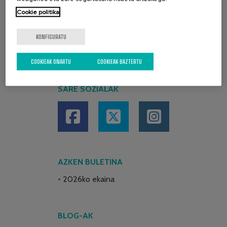
Cookie politika
KONFIGURATU
COOKIEAK ONARTU
COOKIEAK BAZTERTU
SARE SOZIALAK
AZKEN BULETINA
2026ko ekaina
BLOG-AK