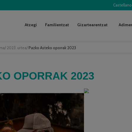
Castellano
Atzegi
Familientzat
Gizartearentzat
Adimen
uma
/
2023. urtea
/
Pazko Asteko oporrak 2023
KO OPORRAK 2023