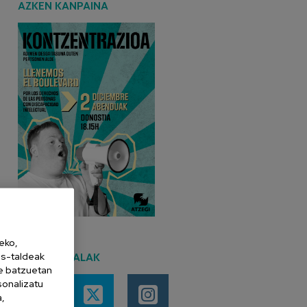
AZKEN KANPAINA
eko,
es-taldeak
SARE SOZIALAK
ne batzuetan
sonalizatu
a,