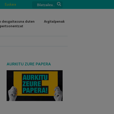
Euskara
 desgaitasuna duten
Argitalpenak
pertsonentzat
AURKITU ZURE PAPERA