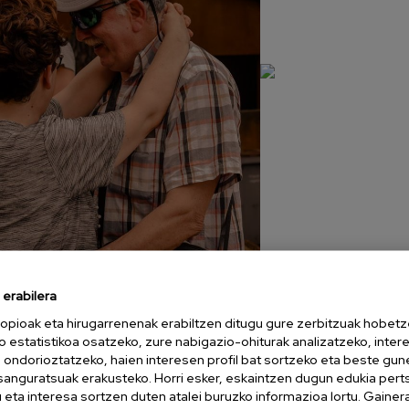
21e9971a-eb47-4a70-a273-719d63b6bc4e
erabilera
opioak eta hirugarrenenak erabiltzen ditugu gure zerbitzuak hobetz
o estatistikoa osatzeko, zure nabigazio-ohiturak analizatzeko, inter
n ondorioztatzeko, haien interesen profil bat sortzeko eta beste gu
esanguratsuak erakusteko. Horri esker, eskaintzen dugun edukia pert
eta interesa sortzen duten atalei buruzko informazioa lortu. Gainer