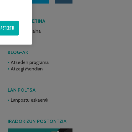
AZKEN BULETINA
BAZTERTU
2026ko ekaina
BLOG-AK
Atseden programa
Atzegi Mendian
LAN POLTSA
Lanpostu eskaerak
IRADOKIZUN POSTONTZIA