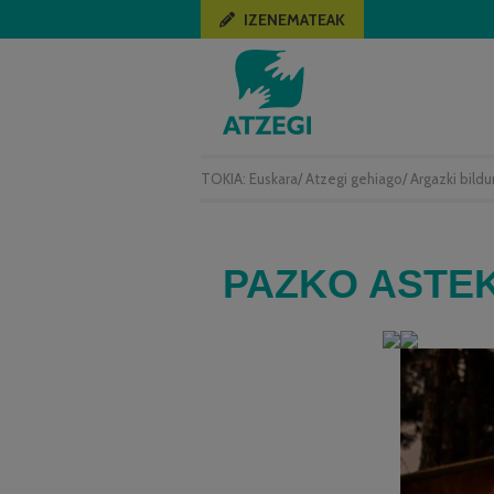
IZENEMATEAK
TOKIA:
Euskara
/
Atzegi gehiago
/
Argazki bild
PAZKO ASTE