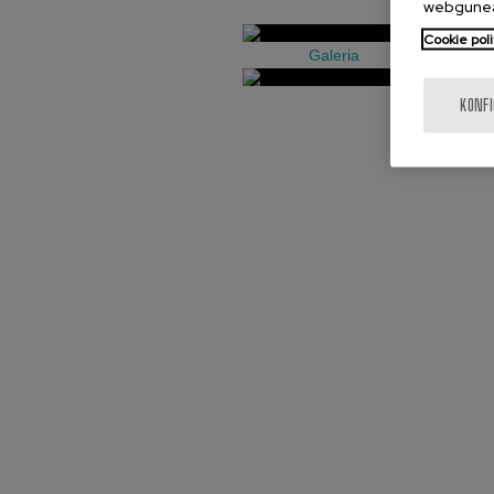
webgunea
Cookie poli
Galeria
KONF