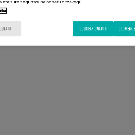
 eta zure segurtasuna hobetu ditzakegu.
tika
Aurkezpena
Diapositiba
IGURATU
COOKIEAK ONARTU
COOKIEAK 