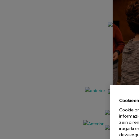
Cookieen 
Cookie pr
informazi
zein dire
iragarki 
dezakegu 