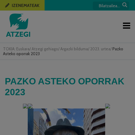
IZENEMATEAK
TOKIA:
Euskara
/
Atzegi gehiago
/
Argazki bilduma
/
2023. urtea
/
Pazko
Asteko oporrak 2023
PAZKO ASTEKO OPORRAK
2023