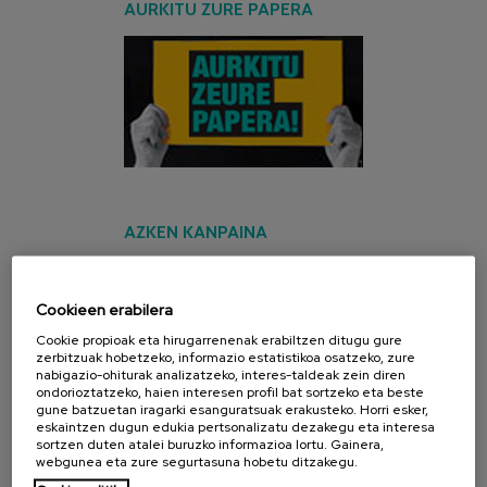
AURKITU ZURE PAPERA
AZKEN KANPAINA
Cookieen erabilera
Cookie propioak eta hirugarrenenak erabiltzen ditugu gure
zerbitzuak hobetzeko, informazio estatistikoa osatzeko, zure
nabigazio-ohiturak analizatzeko, interes-taldeak zein diren
ondorioztatzeko, haien interesen profil bat sortzeko eta beste
gune batzuetan iragarki esanguratsuak erakusteko. Horri esker,
eskaintzen dugun edukia pertsonalizatu dezakegu eta interesa
sortzen duten atalei buruzko informazioa lortu. Gainera,
webgunea eta zure segurtasuna hobetu ditzakegu.