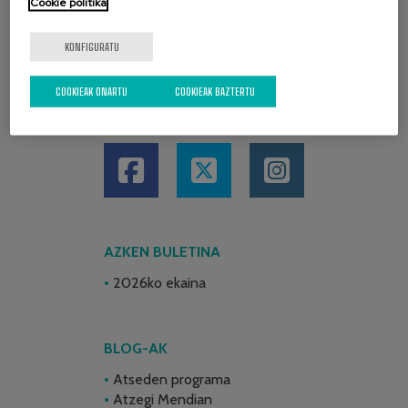
Cookie politika
KONFIGURATU
COOKIEAK ONARTU
COOKIEAK BAZTERTU
SARE SOZIALAK
AZKEN BULETINA
2026ko ekaina
BLOG-AK
Atseden programa
Atzegi Mendian