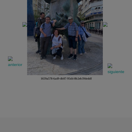
1659a578-6a49-4b87-95d4-8b2eb394e4df