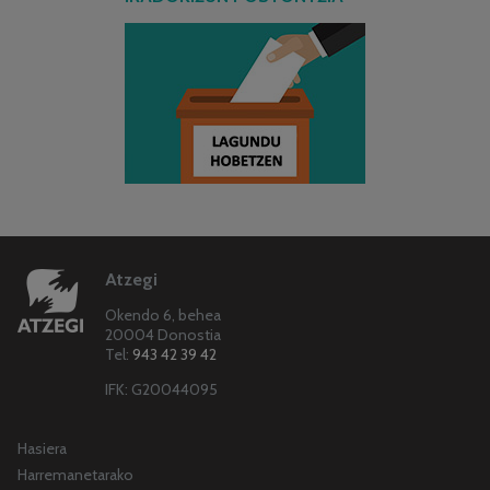
Atzegi
Okendo 6, behea
20004 Donostia
Tel:
943 42 39 42
IFK: G20044095
Hasiera
Harremanetarako