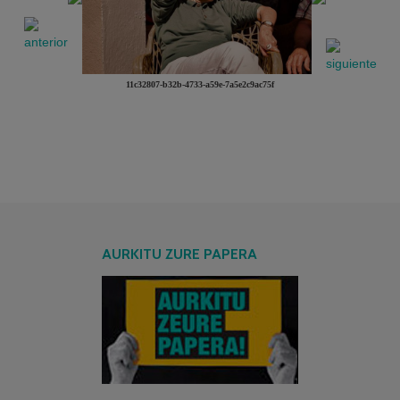
11c32807-b32b-4733-a59e-7a5e2c9ac75f
AURKITU ZURE PAPERA