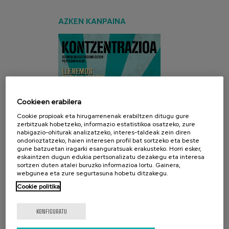
AZKEN KANPAINA
Cookieen erabilera
Cookie propioak eta hirugarrenenak erabiltzen ditugu gure
zerbitzuak hobetzeko, informazio estatistikoa osatzeko, zure
nabigazio-ohiturak analizatzeko, interes-taldeak zein diren
ondorioztatzeko, haien interesen profil bat sortzeko eta beste
gune batzuetan iragarki esanguratsuak erakusteko. Horri esker,
eskaintzen dugun edukia pertsonalizatu dezakegu eta interesa
sortzen duten atalei buruzko informazioa lortu. Gainera,
webgunea eta zure segurtasuna hobetu ditzakegu.
Cookie politika
SARE SOZIALAK
KONFIGURATU