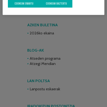
COOKIEAK ONARTU
COOKIEAK BAZTERTU
AZKEN BULETINA
2026ko ekaina
BLOG-AK
Atseden programa
Atzegi Mendian
LAN POLTSA
Lanpostu eskaerak
IRADOKIZUN POSTONTZIA