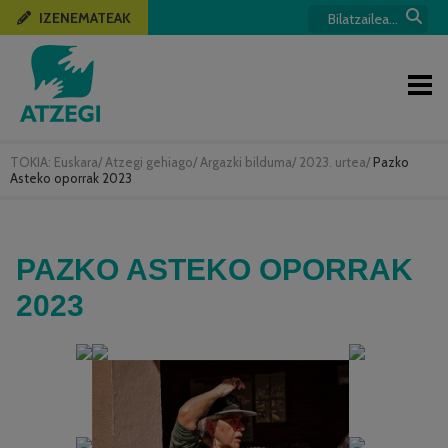
IZENEMATEAK
TOKIA:
Euskara
/
Atzegi gehiago
/
Argazki bilduma
/
2023. urtea
/
Pazko
Asteko oporrak 2023
PAZKO ASTEKO OPORRAK
2023