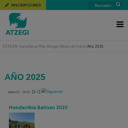
INSCRIPCIONES
ESTÁ EN:
Castellano
/
Más Atzegi
/
Album de fotos
/
Año 2025
AÑO 2025
[1-
2
]
página [1] :
de [2] :
Hondarribia Baltsan 2025