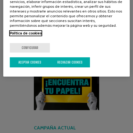
servicios, elaborar información estadística, analizar sus hábitos de
navegación, inferir grupos de interés, crear un perfil de sus
[1-
2
]
intereses y mostrarle anuncios relevantes en otros sitios. Esto nos
página [1] :
de [2] :
permite personalizar el contenido que ofrecemos y obtener
información sobre qué secciones suscitan interés,
permitiéndonos además mejorar la página web y su seguridad.
Política de cookies
CONFIGURAR
ACEPTAR COOKIES
RECHAZAR COOKIES
ENCUENTRA TU PAPEL
CAMPAÑA ACTUAL