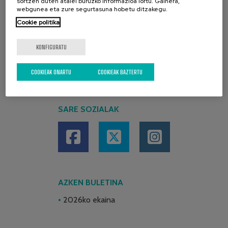
sortzen duten atalei buruzko informazioa lortu. Gainera,
webgunea eta zure segurtasuna hobetu ditzakegu.
Cookie politika
KONFIGURATU
COOKIEAK ONARTU
COOKIEAK BAZTERTU
SARE SOZIALAK
AZKEN BULETINA
2026ko ekaina