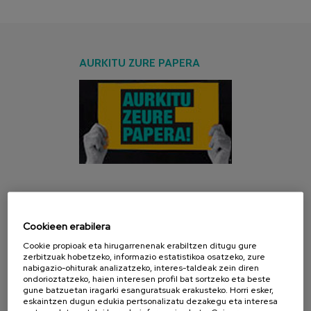
AURKITU ZURE PAPERA
AZKEN KANPAINA
Cookieen erabilera
Cookie propioak eta hirugarrenenak erabiltzen ditugu gure
zerbitzuak hobetzeko, informazio estatistikoa osatzeko, zure
nabigazio-ohiturak analizatzeko, interes-taldeak zein diren
ondorioztatzeko, haien interesen profil bat sortzeko eta beste
gune batzuetan iragarki esanguratsuak erakusteko. Horri esker,
eskaintzen dugun edukia pertsonalizatu dezakegu eta interesa