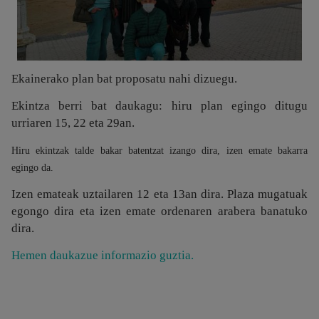
Ekainerako plan bat proposatu nahi dizuegu.
Ekintza berri bat daukagu: hiru plan egingo ditugu
urriaren 15, 22 eta 29an.
Hiru ekintzak talde bakar batentzat izango dira, izen emate bakarra
egingo da.
Izen emateak uztailaren 12 eta 13an dira. Plaza mugatuak
egongo dira eta izen emate ordenaren arabera banatuko
dira.
Hemen daukazue informazio guztia.