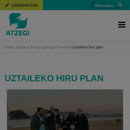
IZENEMATEAK
TOKIA:
Euskara
/
Atzegi gehiago
/
Berriak
/
Uztaileko hiru plan
UZTAILEKO HIRU PLAN