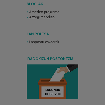
BLOG-AK
Atseden programa
Atzegi Mendian
LAN POLTSA
Lanpostu eskaerak
IRADOKIZUN POSTONTZIA