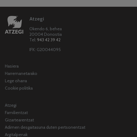
Atzegi
Okendo 6, behea
20004 Donostia
Tel:
943 42 39 42
IFK: G20044095
Hasiera
Harremanetarako
Lege oharra
Cookie politika
Atzegi
Familientzat
Gizartearentzat
Adimen desgaitasuna duten pertsonentzat
Argitalpenak