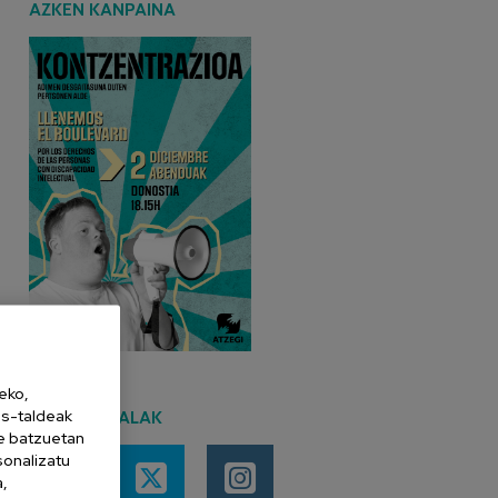
AZKEN KANPAINA
eko,
es-taldeak
SARE SOZIALAK
ne batzuetan
sonalizatu
a,