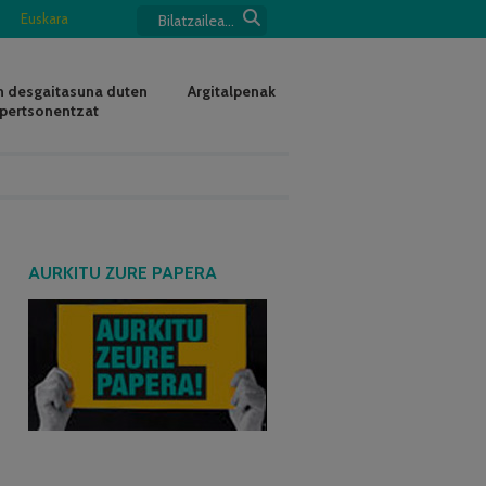
Euskara
 desgaitasuna duten
Argitalpenak
pertsonentzat
AURKITU ZURE PAPERA