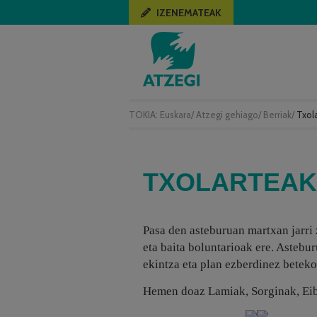
IZENEMATEAK
TOKIA:
Euskara
/
Atzegi gehiago
/
Berriak
/
Txol
TXOLARTEAK
Pasa den asteburuan martxan jarri
eta baita boluntarioak ere. Astebu
ekintza eta plan ezberdinez beteko
Hemen doaz Lamiak, Sorginak, Eiba