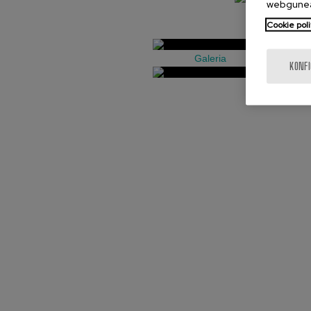
webgunea
Cookie poli
Galeria
KONF