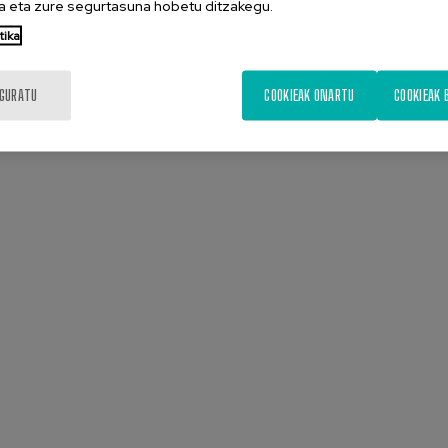
 eta zure segurtasuna hobetu ditzakegu.
tika
Aurkezpena
Diapositiba
IGURATU
COOKIEAK ONARTU
COOKIEAK 