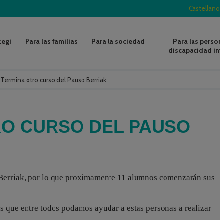
Castellano
zegi
Para las familias
Para la sociedad
Para las perso
discapacidad in
/
Termina otro curso del Pauso Berriak
RO CURSO DEL PAUSO
 Berriak, por lo que proximamente 11 alumnos comenzarán sus
s que entre todos podamos ayudar a estas personas a realizar