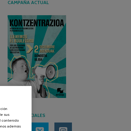
CAMPAÑA ACTUAL
ación
de sus
REDES SOCIALES
el contenido
donos además