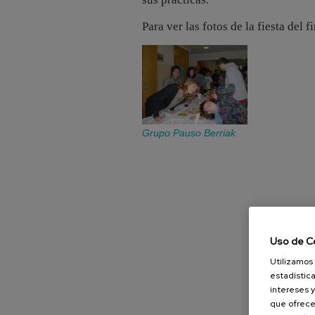
Para ver las fotos de la fiesta del f
Grupo Pauso Berriak
Uso de C
Utilizamos 
estadística
intereses y
que ofrece