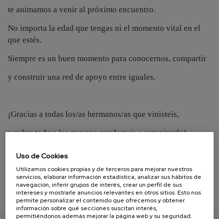
te animamos a venir al próximo encuentro.
No importa la edad que tengas ni el momento vital en el
que estés.
Siempre es un buen momento para conocernos, compartir
y construir una red de apoyo entre iguales.
¡Gracias a todas los/as hermanos/as que vinisteis,
y sobre todo a las que nos ayudasteis a organizarlo!
¡Hasta la próxima!
Uso de Cookies
Utilizamos cookies propias y de terceros para mejorar nuestros
servicios, elaborar información estadística, analizar sus hábitos de
navegación, inferir grupos de interés, crear un perfil de sus
intereses y mostrarle anuncios relevantes en otros sitios. Esto nos
permite personalizar el contenido que ofrecemos y obtener
información sobre qué secciones suscitan interés,
permitiéndonos además mejorar la página web y su seguridad.