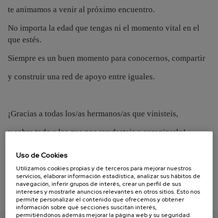
te animamos a venir al próximo encuentro.
No importa la edad que tengas ni el momento vital en el
que estés.
Siempre es un buen momento para conocernos, compartir
y construir una red de apoyo entre iguales.
¡Gracias a todas los/as hermanos/as que vinisteis,
y sobre todo a las que nos ayudasteis a organizarlo!
¡Hasta la próxima!
Uso de Cookies
Utilizamos cookies propias y de terceros para mejorar nuestros
servicios, elaborar información estadística, analizar sus hábitos de
navegación, inferir grupos de interés, crear un perfil de sus
intereses y mostrarle anuncios relevantes en otros sitios. Esto nos
permite personalizar el contenido que ofrecemos y obtener
información sobre qué secciones suscitan interés,
permitiéndonos además mejorar la página web y su seguridad.