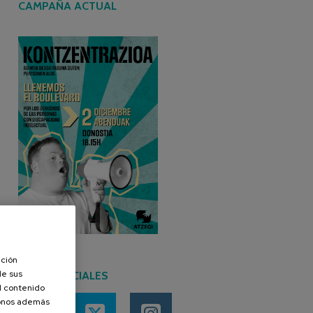
CAMPAÑA ACTUAL
ación
de sus
REDES SOCIALES
el contenido
donos además