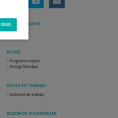
ÚLTIMO BOLETÍN
 COOKIES
Junio 2026
BLOGS
Programa respiro
Atzegi Mendian
BOLSA DE TRABAJO
Solicitud de trabajo
BUZÓN DE SUGERENCIAS