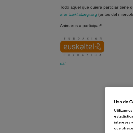
Todo aquel que quiera particiar tiene 
arantza@atzegi.org
(antes del miércol
Animaros a participar!!
ekt
Uso de C
Utilizamos 
estadística
intereses y
que ofrece