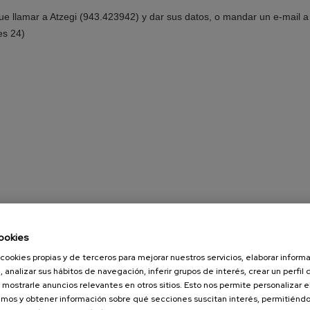
que llamar a Atzegi (943.423942) y dar sus datos, o mandar un e-mail a
es 24)
ookies
cookies propias y de terceros para mejorar nuestros servicios, elaborar inform
, analizar sus hábitos de navegación, inferir grupos de interés, crear un perfil 
 mostrarle anuncios relevantes en otros sitios. Esto nos permite personalizar 
mos y obtener información sobre qué secciones suscitan interés, permitién