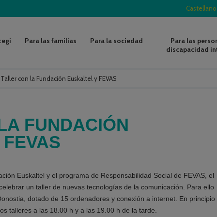
Castellano
zegi
Para las familias
Para la sociedad
Para las perso
discapacidad in
/
Taller con la Fundación Euskaltel y FEVAS
LA FUNDACIÓN
 FEVAS
dación Euskaltel y el programa de Responsabilidad Social de FEVAS, el
elebrar un taller de nuevas tecnologías de la comunicación. Para ello
onostia, dotado de 15 ordenadores y conexión a internet. En principio
 talleres a las 18.00 h y a las 19.00 h de la tarde.