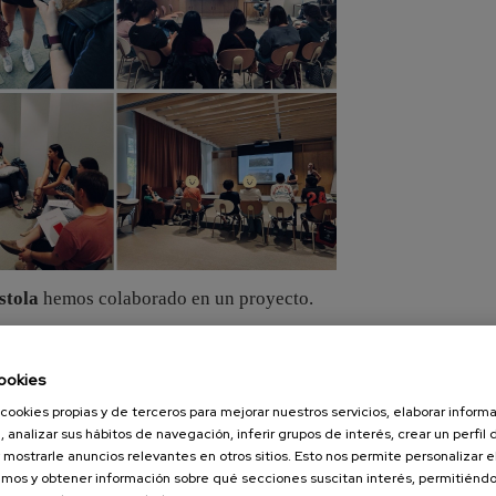
stola
hemos colaborado en un proyecto.
clo de Integración Social de Inmakulada
ookies
siones.
cookies propias y de terceros para mejorar nuestros servicios, elaborar inform
emas relacionados con la
vida independiente.
, analizar sus hábitos de navegación, inferir grupos de interés, crear un perfil 
 mostrarle anuncios relevantes en otros sitios. Esto nos permite personalizar 
os alumnos participaron
mos y obtener información sobre qué secciones suscitan interés, permitién