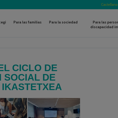
Castellano
zegi
Para las familias
Para la sociedad
Para las perso
discapacidad in
L CICLO DE
 SOCIAL DE
 IKASTETXEA