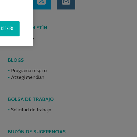
ÚLTIMO BOLETÍN
 COOKIES
Junio 2026
BLOGS
Programa respiro
Atzegi Mendian
BOLSA DE TRABAJO
Solicitud de trabajo
BUZÓN DE SUGERENCIAS