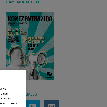
CAMPAÑA ACTUAL
ación
de sus
REDES SOCIALES
el contenido
donos además