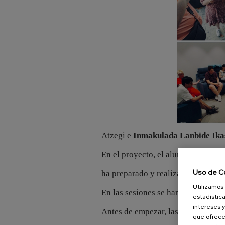
Atzegi e
Inmakulada Lanbide Ika
En el proyecto, el alumnado del ci
Uso de C
ha preparado y realizado varias se
Utilizamos 
En las sesiones se han trabajado t
estadística
intereses y
Antes de empezar, las alumnas y l
que ofrece