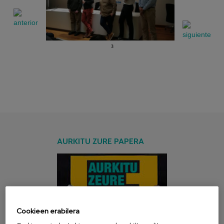
3
AURKITU ZURE PAPERA
Cookieen erabilera