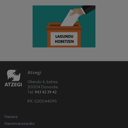
Atzegi
Okendo 6, behea
20004 Donostia
Tel:
943 42 39 42
IFK: G20044095
Hasiera
Harremanetarako