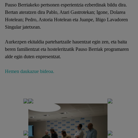
Pauso Berriakeko pertsonen esperientzia ezberdinak bildu dira.
Bertan ateratzen dira Pablo, Atari Gastrotekan; Igone, Dolarea
Hotelean; Pedro, Astoria Hotelean eta Juanpe, Iñigo Lavadoren
Singular jatetxean.
Aurkezpen ekitaldia partehartzaile hauentzat egin zen, eta baita
beren familientzat eta hosteleritzatik Pauso Berriak programaren
alde egin duten enpresentzat.
Hemen daukazue bideoa.