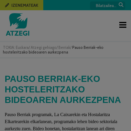
IZENEMATEAK
TOKIA:
Euskara
/
Atzegi gehiago
/
Berriak
/
Pauso Berriak-eko
hosteleritzako bideoaren aurkezpena
PAUSO BERRIAK-EKO
HOSTELERITZAKO
BIDEOAREN AURKEZPENA
Pauso Berriak programak, La Caixarekin eta Hostalaritza
Elkartearekin elkarlanean, programako lehen bideo sektoriala
aurkeztu zuen. Bideo honetan, hostalaritzan lanean ari diren