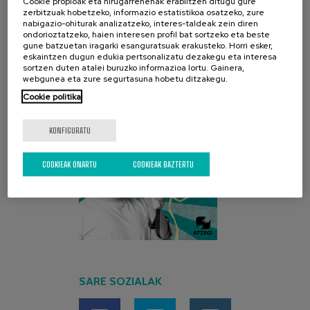
Cookie propioak eta hirugarrenenak erabiltzen ditugu gure
zerbitzuak hobetzeko, informazio estatistikoa osatzeko, zure
nabigazio-ohiturak analizatzeko, interes-taldeak zein diren
AZKEN KANPAINA
ondorioztatzeko, haien interesen profil bat sortzeko eta beste
gune batzuetan iragarki esanguratsuak erakusteko. Horri esker,
eskaintzen dugun edukia pertsonalizatu dezakegu eta interesa
sortzen duten atalei buruzko informazioa lortu. Gainera,
webgunea eta zure segurtasuna hobetu ditzakegu.
Cookie politika
KONFIGURATU
COOKIEAK ONARTU
COOKIEAK BAZTERTU
SARE SOZIALAK