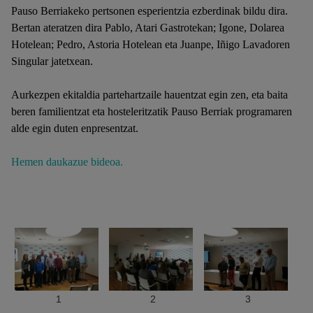
Pauso Berriakeko pertsonen esperientzia ezberdinak bildu dira.
Bertan ateratzen dira Pablo, Atari Gastrotekan; Igone, Dolarea
Hotelean; Pedro, Astoria Hotelean eta Juanpe, Iñigo Lavadoren
Singular jatetxean.
Aurkezpen ekitaldia partehartzaile hauentzat egin zen, eta baita
beren familientzat eta hosteleritzatik Pauso Berriak programaren
alde egin duten enpresentzat.
Hemen daukazue bideoa.
1
2
3