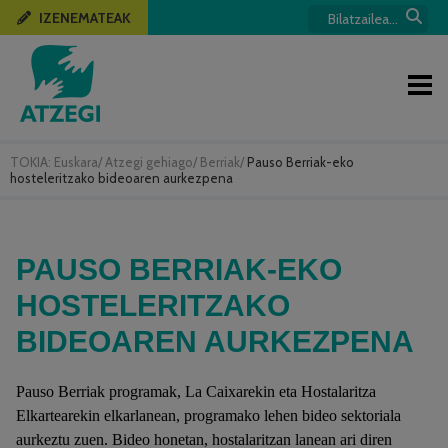
IZENEMATEAK
TOKIA:
Euskara
/
Atzegi gehiago
/
Berriak
/
Pauso Berriak-eko
hosteleritzako bideoaren aurkezpena
PAUSO BERRIAK-EKO
HOSTELERITZAKO
BIDEOAREN AURKEZPENA
Pauso Berriak programak, La Caixarekin eta Hostalaritza
Elkartearekin elkarlanean, programako lehen bideo sektoriala
aurkeztu zuen. Bideo honetan, hostalaritzan lanean ari diren