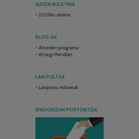
AZKEN BULETINA
2026ko ekaina
BLOG-AK
Atseden programa
Atzegi Mendian
LAN POLTSA
Lanpostu eskaerak
IRADOKIZUN POSTONTZIA