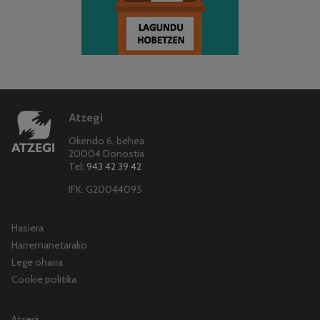
Atzegi
Okendo 6, behea
20004 Donostia
Tel:
943 42 39 42
IFK: G20044095
Hasiera
Harremanetarako
Lege oharra
Cookie politika
Atzegi