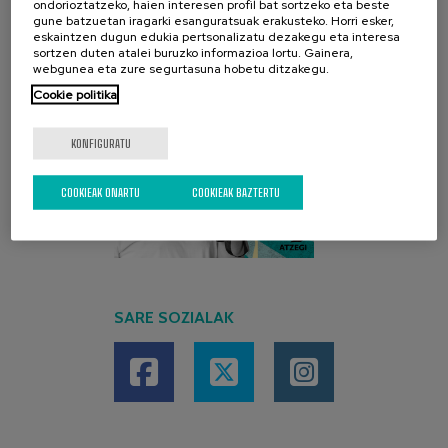
ondorioztatzeko, haien interesen profil bat sortzeko eta beste
gune batzuetan iragarki esanguratsuak erakusteko. Horri esker,
eskaintzen dugun edukia pertsonalizatu dezakegu eta interesa
sortzen duten atalei buruzko informazioa lortu. Gainera,
webgunea eta zure segurtasuna hobetu ditzakegu.
Cookie politika
KONFIGURATU
COOKIEAK ONARTU
COOKIEAK BAZTERTU
SARE SOZIALAK