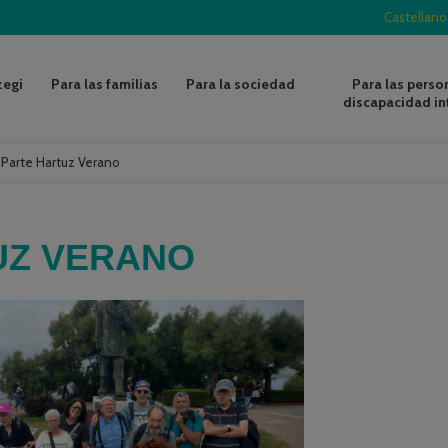
Castellano
zegi
Para las familias
Para la sociedad
Para las perso
discapacidad in
/
Parte Hartuz Verano
UZ VERANO