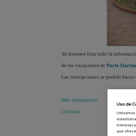
Ya tenemos lista todo la informaci
de las vacaciones de
Parte Hartuz
Las inscripciones se podrán hacer 
Más información
Uso de C
Criterios
Utilizamos 
estadística
intereses y
que ofrece