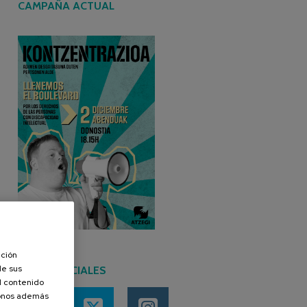
CAMPAÑA ACTUAL
ación
de sus
REDES SOCIALES
el contenido
donos además