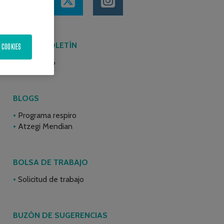
ÚLTIMO BOLETÍN
 COOKIES
Junio 2026
BLOGS
Programa respiro
Atzegi Mendian
BOLSA DE TRABAJO
Solicitud de trabajo
BUZÓN DE SUGERENCIAS