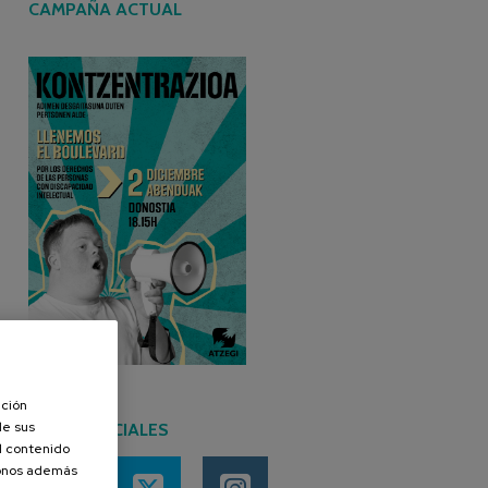
CAMPAÑA ACTUAL
ación
de sus
REDES SOCIALES
el contenido
donos además