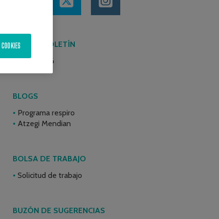
ÚLTIMO BOLETÍN
 COOKIES
Junio 2026
BLOGS
Programa respiro
Atzegi Mendian
BOLSA DE TRABAJO
Solicitud de trabajo
BUZÓN DE SUGERENCIAS