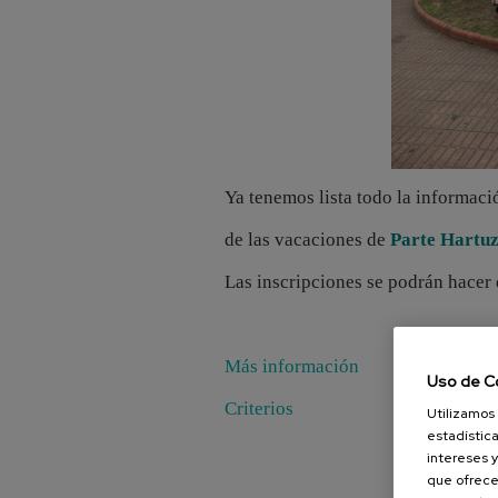
Ya tenemos lista todo la informaci
de las vacaciones de
Parte Hartuz
Las inscripciones se podrán hacer 
Más información
Uso de C
Criterios
Utilizamos 
estadística
intereses y
que ofrece