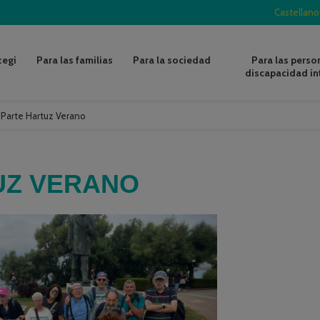
Castellano
zegi
Para las familias
Para la sociedad
Para las perso
discapacidad in
/
Parte Hartuz Verano
UZ VERANO