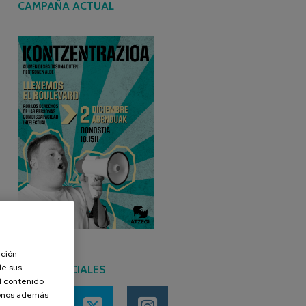
CAMPAÑA ACTUAL
ación
de sus
REDES SOCIALES
el contenido
donos además