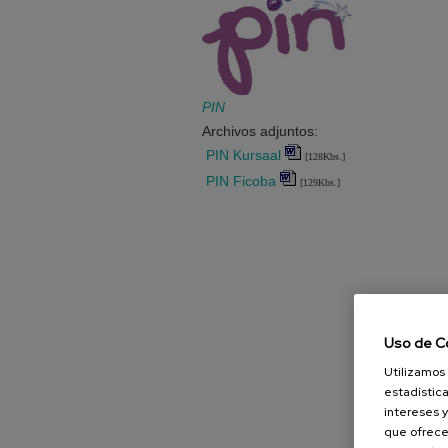
PIN
Archivos adjuntos:
PIN Kursaal
[128Kbs.]
PIN Ficoba
[129Kbs.]
Uso de C
Utilizamos 
estadística
intereses y
que ofrece