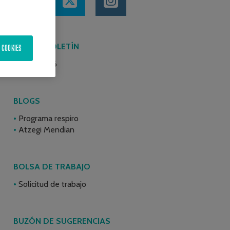
ÚLTIMO BOLETÍN
 COOKIES
Junio 2026
BLOGS
Programa respiro
Atzegi Mendian
BOLSA DE TRABAJO
Solicitud de trabajo
BUZÓN DE SUGERENCIAS