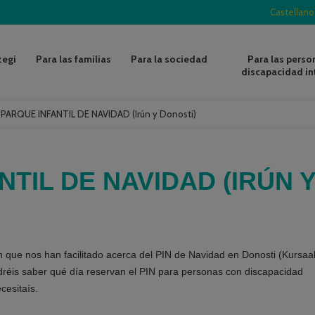
Castellano
zegi
Para las familias
Para la sociedad
Para las perso
discapacidad in
/
PARQUE INFANTIL DE NAVIDAD (Irún y Donosti)
TIL DE NAVIDAD (IRÚN 
 que nos han facilitado acerca del PIN de Navidad en Donosti (Kursaal
odréis saber qué día reservan el PIN para personas con discapacidad
cesitaís.